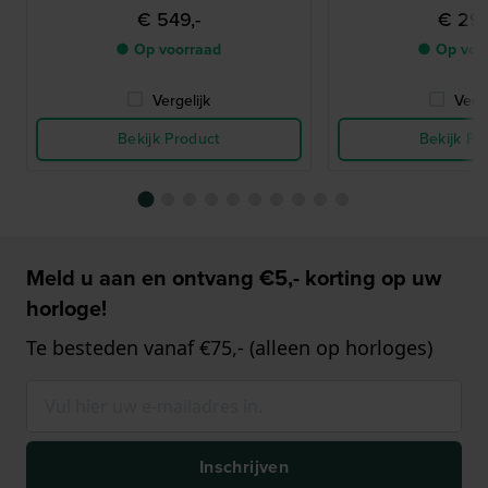
€ 549,-
€ 299
● Op voorraad
● Op voo
Vergelijk
Verge
Bekijk Product
Bekijk Pr
Meld u aan en ontvang €5,- korting op uw
horloge!
Te besteden vanaf €75,- (alleen op horloges)
Inschrijven