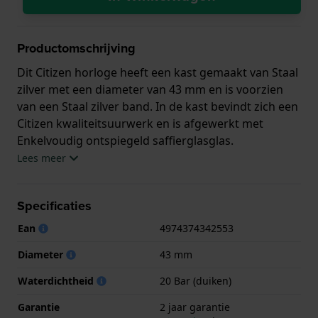
Productomschrijving
Dit Citizen horloge heeft een kast gemaakt van Staal
zilver met een diameter van 43 mm en is voorzien
van een Staal zilver band. In de kast bevindt zich een
Citizen kwaliteitsuurwerk en is afgewerkt met
Enkelvoudig ontspiegeld saffierglasglas.
Lees meer
Het horloge is 20ATM. Dit betekent dat het horloge
geschikt is om mee te duiken. Verder wordt het
Specificaties
horloge geleverd met 2 jaar garantie.
Ean
4974374342553
.
Diameter
43 mm
Waterdichtheid
20 Bar (duiken)
Garantie
2 jaar garantie