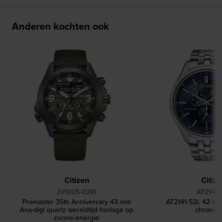
Anderen kochten ook
Citizen
Citiz
JV1005-02W
AT2141-
Promaster 35th Anniversary 43 mm
AT2141-52L 42 mm
Ana-digi quartz wereldtijd horloge op
chronog
zonne-energie