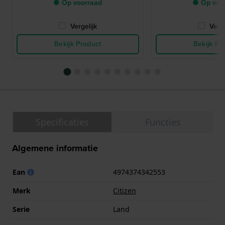
● Op voorraad
● Op voo
Vergelijk
Verge
Bekijk Product
Bekijk Pr
Specificaties
Functies
Algemene informatie
Ean
4974374342553
Merk
Citizen
Serie
Land