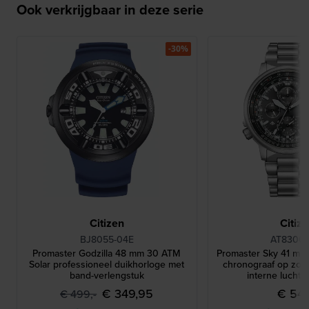
Ook verkrijgbaar in deze serie
-30%
Citizen
Citiz
BJ8055-04E
AT8300-
Promaster Godzilla 48 mm 30 ATM
Promaster Sky 41 mm
Solar professioneel duikhorloge met
chronograaf op zon
band-verlengstuk
interne luchtv
€ 349,95
€ 549
€ 499,-