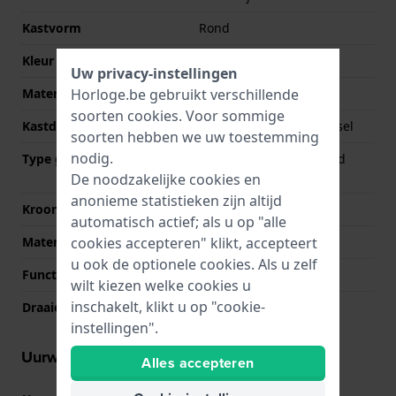
Kastvorm
Rond
Kleur kast
Zilver
Uw privacy-instellingen
Horloge.be gebruikt verschillende
Materiaal kastdeksel
Roestvrij staal
soorten
cookies
. Voor sommige
Kastdeksel
Geschroefde achterdeksel
soorten hebben we uw toestemming
nodig.
Type glas
Enkelvoudig ontspiegeld
saffierglas
De noodzakelijke cookies en
anonieme statistieken zijn altijd
Kroon
Trek kroon
automatisch actief; als u op "alle
cookies accepteren" klikt, accepteert
Materiaal bezel
Roestvrij staal
u ook de optionele cookies. Als u zelf
Functie ring
Kompas
wilt kiezen welke cookies u
inschakelt, klikt u op "cookie-
Draaiende ring
Bi-directioneel
instellingen".
Uurwerk informatie
Alles accepteren