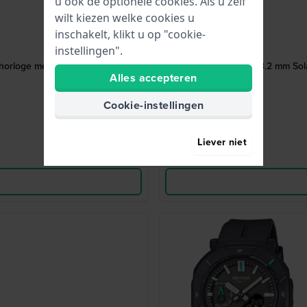
u ook de optionele cookies. Als u zelf
wilt kiezen welke cookies u
inschakelt, klikt u op "cookie-
instellingen".
 horloge met datum
Rangeman 53.2 mm Solar
Alles accepteren
Cookie-instellingen
Liever niet