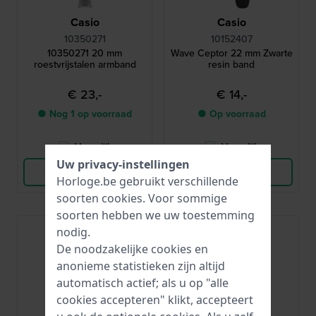
Casio
Casio
10350271
10152407
10350271 20 mm
Wave Ceptor 22 mm Zwarte
roestvrijstalen armband
resin band
€ 23,-
€ 14,-
● Nog 1 op voorraad
● Op voorraad
Vergelijk
Vergelijk
Uw privacy-instellingen
Bekijk Product
Bekijk Product
Horloge.be gebruikt verschillende
soorten
cookies
. Voor sommige
soorten hebben we uw toestemming
nodig.
De noodzakelijke cookies en
anonieme statistieken zijn altijd
automatisch actief; als u op "alle
cookies accepteren" klikt, accepteert