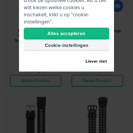
u ook de optionele cookies. Als u zelf
wilt kiezen welke cookies u
inschakelt, klikt u op "cookie-
Casio
Casio
instellingen".
10672916
10644204
F-91 22 mm Blauwe
Vintage Mini 14 mm Beige
Alles accepteren
kunststof band van
leren band
biologische oorsprong
Cookie-instellingen
€ 24,-
€ 51,-
● Op voorraad
● Op voorraad
Liever niet
Vergelijk
Vergelijk
Bekijk Product
Bekijk Product