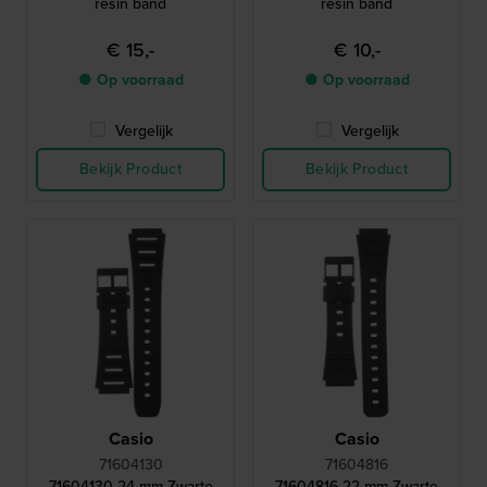
resin band
resin band
€ 15,-
€ 10,-
● Op voorraad
● Op voorraad
Vergelijk
Vergelijk
Bekijk Product
Bekijk Product
Casio
Casio
71604130
71604816
71604130 24 mm Zwarte
71604816 22 mm Zwarte