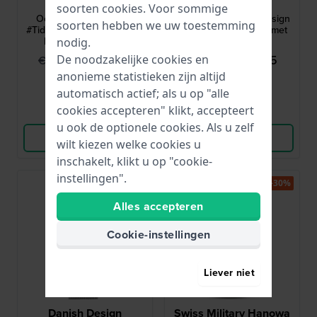
SMWGN0001185
JJ274
soorten
cookies
. Voor sommige
Ocean Pioneer 45 mm
Strata 41 mm Zwart Design
soorten hebben we uw toestemming
#Tide Ocean Plastic quartz
quartz herenhorloge met
horloge met datum
datumaanduiding
nodig.
€ 199,95
€ 129,95
De noodzakelijke cookies en
€ 299,-
€ 219,-
anonieme statistieken zijn altijd
● Op voorraad
● Op voorraad
automatisch actief; als u op "alle
cookies accepteren" klikt, accepteert
Vergelijk
Vergelijk
u ook de optionele cookies. Als u zelf
Bekijk Product
Bekijk Product
wilt kiezen welke cookies u
inschakelt, klikt u op "cookie-
instellingen".
-40%
-30%
Alles accepteren
Cookie-instellingen
Liever niet
Danish Design
Swiss Military Hanowa