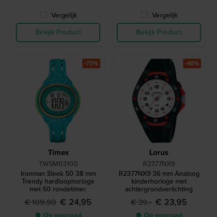
Vergelijk
Vergelijk
Bekijk Product
Bekijk Product
-75%
-40%
Timex
Lorus
TW5M03100
R2377NX9
Ironman Sleek 50 38 mm
R2377NX9 36 mm Analoog
Trendy hardloophorloge
kinderhorloge met
met 50 rondetimer.
achtergrondverlichting
€ 24,95
€ 23,95
€ 109,90
€ 39,-
● Op voorraad
● Op voorraad