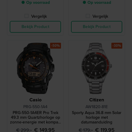
● Op voorraad
● Op voorraad
Vergelijk
Vergelijk
Bekijk Product
Bekijk Product
-50%
-30%
Casio
Citizen
PRG-550-1A4
AW1820-81E
PRG-550-1A4ER Pro Trek
Sporty Aqua 36.8 mm Solar
49.3 mm Quartzhorloge op
horloge met
zonne-energie met kompas,
datumaanduiding
barometer, thermometer en
€ 149,95
€ 119,95
€ 299,-
€ 179,-
hoogtemeter