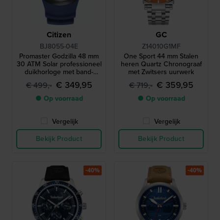
Citizen
GC
BJ8055-04E
Z14010G1MF
Promaster Godzilla 48 mm
One Sport 44 mm Stalen
30 ATM Solar professioneel
heren Quartz Chronograaf
duikhorloge met band-
met Zwitsers uurwerk
verlengstuk
€ 349,95
€ 359,95
€ 499,-
€ 719,-
● Op voorraad
● Op voorraad
Vergelijk
Vergelijk
Bekijk Product
Bekijk Product
-40%
-40%