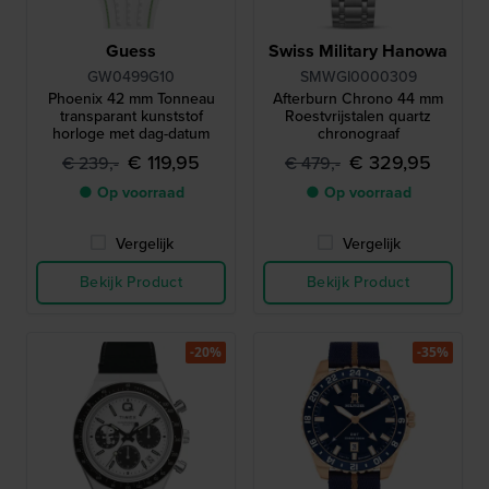
Guess
Swiss Military Hanowa
GW0499G10
SMWGI0000309
Phoenix 42 mm Tonneau
Afterburn Chrono 44 mm
transparant kunststof
Roestvrijstalen quartz
horloge met dag-datum
chronograaf
€ 119,95
€ 329,95
€ 239,-
€ 479,-
● Op voorraad
● Op voorraad
Vergelijk
Vergelijk
Bekijk Product
Bekijk Product
-20%
-35%