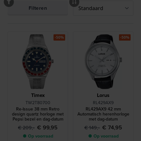
Filteren
-50%
-50%
Timex
Lorus
TW2T80700
RL429AX9
Re-Issue 38 mm Retro
RL429AX9 42 mm
design quartz horloge met
Automatisch herenhorloge
Pepsi bezel en dag-datum
met dag-datum
€ 99,95
€ 74,95
€ 209,-
€ 149,-
● Op voorraad
● Op voorraad