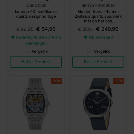
IQ65Q1235
SMWGH0006010
London 40 mm Bicolor
Golden Beech 42 mm
quartz designhorloge
Zwitsers quartz suurwerk
met op het bos
geïnspireerde wijzerplaat
€ 54,95
€ 249,95
€ 89,95
€ 359,-
● Levering binnen 3 tot 6
● Op voorraad
werkdagen
Vergelijk
Vergelijk
Bekijk Product
Bekijk Product
-50%
-50%