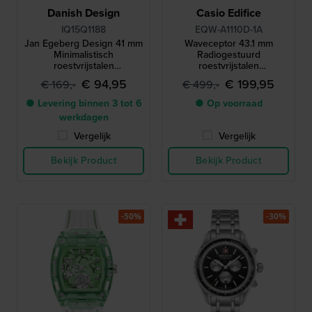
Danish Design
Casio Edifice
IQ15Q1188
EQW-A1110D-1A
Jan Egeberg Design 41 mm
Waveceptor 43.1 mm
Minimalistisch
Radiogestuurd
roestvrijstalen
roestvrijstalen
quartzhorloge met datum
quartzhorloge op zonne-
€ 94,95
€ 199,95
€ 169,-
€ 499,-
energie met 24-
uursindicator
● Levering binnen 3 tot 6
● Op voorraad
werkdagen
Vergelijk
Vergelijk
Bekijk Product
Bekijk Product
-50%
-30%