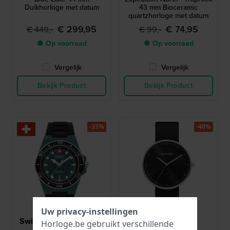
Duikhorloge met datum
43 mm Bioceramic
quartzhorloge met datum
€ 299,95
€ 74,95
€ 449,-
€ 99,-
● Op voorraad
● Op voorraad
Vergelijk
Vergelijk
Bekijk Product
Bekijk Product
-35%
-40%
Uw privacy-instellingen
Swiss Military Hanowa
Jacob Jensen
Horloge.be gebruikt verschillende