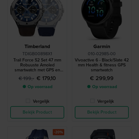
Timberland
Garmin
TDIGB00898X1
010-02985-00
Trail Force S2 Set 47 mm
Vivoactive 6 - Black/Slate 42
Robuuste Amoled
mm Health & fitness GPS
smartwatch met GPS en
smartwatch
extra bandje
€ 179,10
€ 299,99
€ 199,-
● Op voorraad
● Op voorraad
Vergelijk
Vergelijk
Bekijk Product
Bekijk Product
-20%