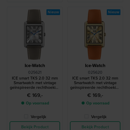
Nieuw
Nieuw
Ice-Watch
Ice-Watch
025621
025620
ICE smart TKS 2.0 32 mm
ICE smart TKS 2.0 32 mm
Smartwatch met vintage
Smartwatch met vintage
geïnspireerde rechthoekige
geïnspireerde rechthoekige
kast en 1,41" Amoled
kast en 1,41" Amoled
€ 169,-
€ 169,-
touchscreen
touchscreen
● Op voorraad
● Op voorraad
Vergelijk
Vergelijk
Bekijk Product
Bekijk Product