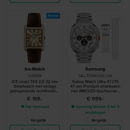
Nieuw
Ice-Watch
Samsung
025618
SA.L705WUSS.L64
ICE smart TKS 2.0 32 mm
Galaxy Watch Ultra 47 LTE
Smartwatch met vintage
47 mm Premium smartwatch
geïnspireerde rechthoekige
met AMOLED-touchscreen
kast en 1,41" Amoled
en extra bandje
€ 169,-
€ 699,-
touchscreen
● Op voorraad
● Levering binnen 2 tot 3
werkdagen
Vergelijk
Vergelijk