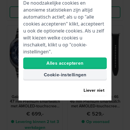
Vergelijk
Vergelijk
De noodzakelijke cookies en
anonieme statistieken zijn altijd
Bekijk Product
Bekijk Product
automatisch actief; als u op "alle
cookies accepteren" klikt, accepteert
u ook de optionele cookies. Als u zelf
wilt kiezen welke cookies u
inschakelt, klikt u op "cookie-
instellingen".
Alles accepteren
Cookie-instellingen
Samsung
Samsung
Liever niet
SA.L705BUBS.L64
SA.L500ZGM20
Galaxy Watch Ultra 47 LTE
Galaxy Watch8 Classic 46
47 mm Premium smartwatch
46 mm Premium smartwatch
met AMOLED-touchscreen
met AMOLED-touchscreen
en extra bandje
en extra bandje
€ 699,-
€ 529,-
● Levering binnen 2 tot 3
● Op voorraad
werkdagen