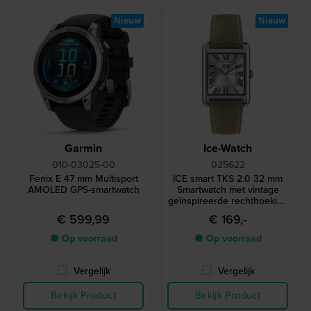
Nieuw
Nieuw
Garmin
Ice-Watch
010-03025-00
025622
Fenix E 47 mm Multisport
ICE smart TKS 2.0 32 mm
AMOLED GPS-smartwatch
Smartwatch met vintage
geïnspireerde rechthoekige
kast en 1,41" Amoled
€ 599,99
€ 169,-
touchscreen
● Op voorraad
● Op voorraad
Vergelijk
Vergelijk
Bekijk Product
Bekijk Product