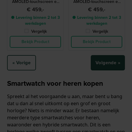
AMOLED-touchscreen en
AMOLED-touchscreen en
extra bandje
extra bandje
€ 459,-
€ 459,-
● Levering binnen 2 tot 3
● Levering binnen 2 tot 3
werkdagen
werkdagen
Vergelijk
Vergelijk
Bekijk Product
Bekijk Product
« Vorige
Volgende »
Smartwatch voor heren kopen
Spreekt al het voorgaande u aan, maar bent u bang
dat u dan al snel uitkomt op een grof en groot
horloge? Niets is minder waar. Er bestaan namelijk
meerdere type smartwatches voor heren,
waaronder een hybride smartwatch. Dit is een
horloge welke zweeft tussen een smartwatch en een