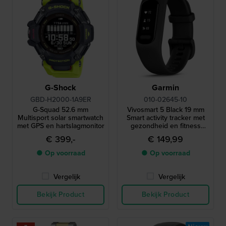
G-Shock
Garmin
GBD-H2000-1A9ER
010-02645-10
G-Squad 52.6 mm
Vivosmart 5 Black 19 mm
Multisport solar smartwatch
Smart activity tracker met
met GPS en hartslagmonitor
gezondheid en fitness
functies
€ 399,-
€ 149,99
● Op voorraad
● Op voorraad
Vergelijk
Vergelijk
Bekijk Product
Bekijk Product