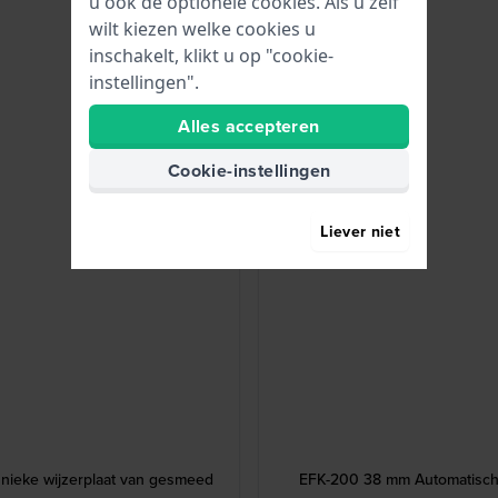
u ook de optionele cookies. Als u zelf
wilt kiezen welke cookies u
inschakelt, klikt u op "cookie-
instellingen".
Alles accepteren
Cookie-instellingen
Liever niet
nieke wijzerplaat van gesmeed
EFK-200 38 mm Automatisch h