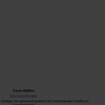
Casio Edifice
EFK-200XPB-1AER
orloge van gesmeed koolstof met roestvrijstalen lunette en
kunststof band