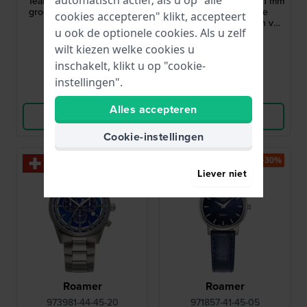
Teal Weave 25 mm Kleine
Revealed in the sand 41 mm
groenblauwe Swatch met
Transparant horloge
cookies accepteren" klikt, accepteert
paarse wijzerplaat
gemaakt van materialen van
u ook de optionele cookies. Als u zelf
biologische oorsprong
€ 70,-
€ 90,-
wilt kiezen welke cookies u
● Op voorraad
● Op voorraad
inschakelt, klikt u op "cookie-
instellingen".
Vergelijk
Vergelijk
Alles accepteren
Bekijk Product
Bekijk Product
Cookie-instellingen
Nieuw
-30%
Liever niet
Roamer
Roamer
973981-44-45-20
971857-41-45-05