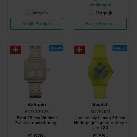
werkdagen
Vergelijk
Vergelijk
Bekijk Product
Bekijk Product
Nieuw
Nieuw
Balmain
Swatch
B4732.39.26
SO28J103
Eirini 26 mm Vierkant
Luminously Lemon 34 mm
Zwitsers quartzhorloge
Horloge geïnspireerd op de
jaren 80
€ 670,-
€ 85,-