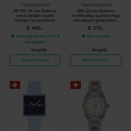
T1502103311100
T1601101609300
PR 100 34 mm Zwitsers
SRV 22 mm Zwitsers
roestvrijstalen quartz
rechthoekig quartzhorloge
horloge met parelmoer
met elegant gefacetteerd
wijzerplaat
saffierglas
€ 445,-
€ 375,-
● Levering binnen 2 tot 5
● Op voorraad
werkdagen
Vergelijk
Vergelijk
Bekijk Product
Bekijk Product