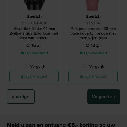
Swatch
Swatch
SSCU09B100
YLS234
Black Sea Nettle 44 mm
Pink petal promise 33 mm
Zwitsers quartzhorloge met
Stalen quartz horloge met
kast van biohars
roze wijzerplaat
€ 155,-
€ 130,-
● Op voorraad
● Op voorraad
Vergelijk
Vergelijk
Bekijk Product
Bekijk Product
« Vorige
Volgende »
Meld u aan en ontvang €5,- korting op uw