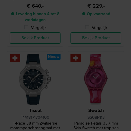
diamanten indexen
Romeinse indexen
€ 640,-
€ 229,-
● Levering binnen 4 tot 8
● Op voorraad
werkdagen
Vergelijk
Vergelijk
Bekijk Product
Bekijk Product
Nieuw
Tissot
Swatch
T1418171704100
SS08P113
T-Race 38 mm Zwitserse
Paradise Petals 33.7 mm
motorsportchronograaf met
Skin Swatch met tropisch