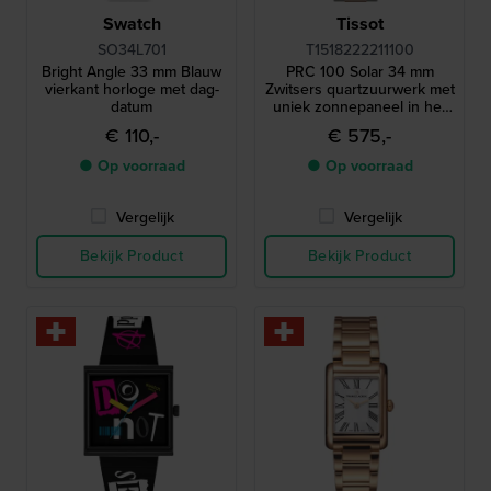
Swatch
Tissot
SO34L701
T1518222211100
Bright Angle 33 mm Blauw
PRC 100 Solar 34 mm
vierkant horloge met dag-
Zwitsers quartzuurwerk met
datum
uniek zonnepaneel in het
glas
€ 110,-
€ 575,-
● Op voorraad
● Op voorraad
Vergelijk
Vergelijk
Bekijk Product
Bekijk Product