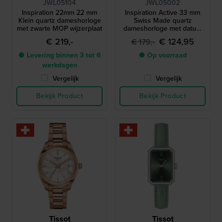
JWL05104
JWL05002
Inspiration 22mm 22 mm
Inspiration Active 33 mm
Klein quartz dameshorloge
Swiss Made quartz
met zwarte MOP wijzerplaat
dameshorloge met datum
en een parelmoer
€ 219,-
€ 124,95
€ 179,-
wijzerplaat
● Levering binnen 3 tot 6
● Op voorraad
werkdagen
Vergelijk
Vergelijk
Bekijk Product
Bekijk Product
Tissot
Tissot