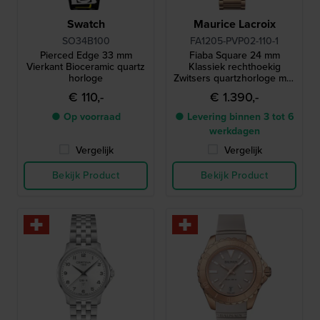
Swatch
Maurice Lacroix
SO34B100
FA1205-PVP02-110-1
Pierced Edge 33 mm
Fiaba Square 24 mm
Vierkant Bioceramic quartz
Klassiek rechthoekig
horloge
Zwitsers quartzhorloge met
Romeinse indexen
€ 110,-
€ 1.390,-
● Op voorraad
● Levering binnen 3 tot 6
werkdagen
Vergelijk
Vergelijk
Bekijk Product
Bekijk Product