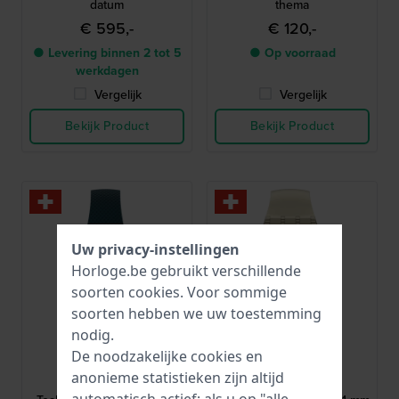
datum
thema
€ 595,-
€ 120,-
● Levering binnen 2 tot 5
● Op voorraad
werkdagen
Vergelijk
Vergelijk
Bekijk Product
Bekijk Product
Uw privacy-instellingen
Horloge.be gebruikt verschillende
soorten
cookies
. Voor sommige
soorten hebben we uw toestemming
nodig.
De noodzakelijke cookies en
Swatch
Swatch
anonieme statistieken zijn altijd
LL127
SO29K119
automatisch actief; als u op "alle