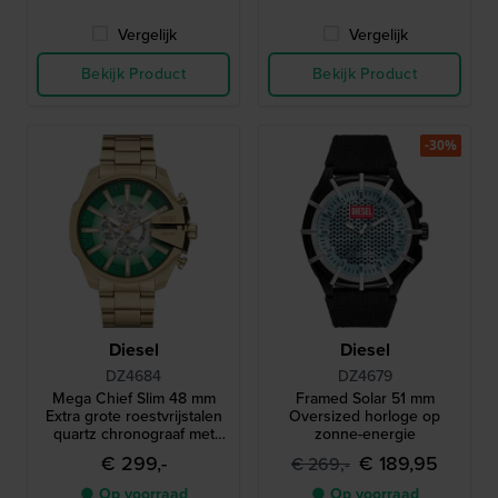
Vergelijk
Vergelijk
Bekijk Product
Bekijk Product
-30%
Diesel
Diesel
DZ4684
DZ4679
Mega Chief Slim 48 mm
Framed Solar 51 mm
Extra grote roestvrijstalen
Oversized horloge op
quartz chronograaf met
zonne-energie
datum
€ 299,-
€ 189,95
€ 269,-
● Op voorraad
● Op voorraad