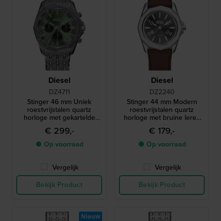
Diesel
Diesel
DZ4711
DZ2240
Stinger 46 mm Uniek
Stinger 44 mm Modern
roestvrijstalen quartz
roestvrijstalen quartz
horloge met gekartelde
horloge met bruine leren
lunette
band
€ 299,-
€ 179,-
● Op voorraad
● Op voorraad
Vergelijk
Vergelijk
Bekijk Product
Bekijk Product
Nieuw