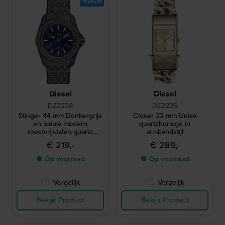
Nieuw
Diesel
Diesel
DZ2238
DZ2235
Stinger 44 mm Donkergrijs
Closer 22 mm Uniek
en blauw modern
quartzhorloge in
roestvrijstalen quartz
armbandstijl
horloge
€ 219,-
€ 289,-
● Op voorraad
● Op voorraad
Vergelijk
Vergelijk
Bekijk Product
Bekijk Product