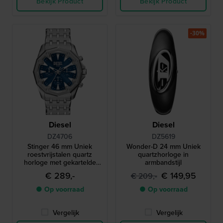
Bekijk Product
Bekijk Product
-30%
Diesel
Diesel
DZ4706
DZ5619
Stinger 46 mm Uniek
Wonder-D 24 mm Uniek
roestvrijstalen quartz
quartzhorloge in
horloge met gekartelde
armbandstijl
lunette
€ 289,-
€ 149,95
€ 209,-
● Op voorraad
● Op voorraad
Vergelijk
Vergelijk