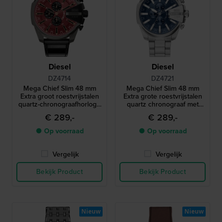
Diesel
Diesel
DZ4714
DZ4721
Mega Chief Slim 48 mm
Mega Chief Slim 48 mm
Extra groot roestvrijstalen
Extra grote roestvrijstalen
quartz-chronograafhorloge
quartz chronograaf met
met datum en glanzende
datum
€ 289,-
€ 289,-
zwarte band
● Op voorraad
● Op voorraad
Vergelijk
Vergelijk
Bekijk Product
Bekijk Product
Nieuw
Nieuw