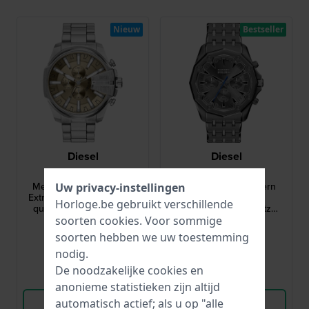
Nieuw
Bestseller
Diesel
Diesel
DZ4702
DZ4708
Mega Chief Slim 48 mm
Stinger 46 mm Modern
Uw privacy-instellingen
Extra grote roestvrijstalen
vormgegeven
Horloge.be gebruikt verschillende
quartz chronograaf met
roestvrijstalen quartz
datum
chronograaf
soorten
cookies
. Voor sommige
€ 289,-
€ 299,-
soorten hebben we uw toestemming
● Op voorraad
● Op voorraad
nodig.
De noodzakelijke cookies en
Vergelijk
Vergelijk
anonieme statistieken zijn altijd
Bekijk Product
Bekijk Product
automatisch actief; als u op "alle