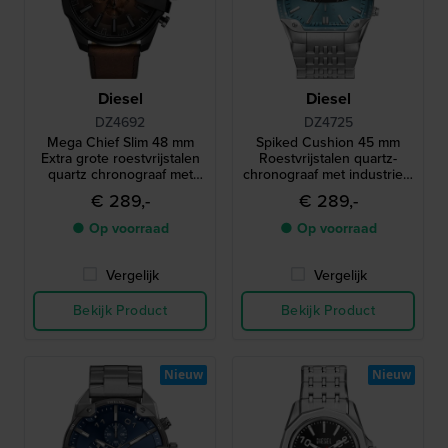
Diesel
Diesel
DZ4692
DZ4725
Mega Chief Slim 48 mm
Spiked Cushion 45 mm
Extra grote roestvrijstalen
Roestvrijstalen quartz-
quartz chronograaf met
chronograaf met industrieel
datum
design
€ 289,-
€ 289,-
● Op voorraad
● Op voorraad
Vergelijk
Vergelijk
Bekijk Product
Bekijk Product
Nieuw
Nieuw