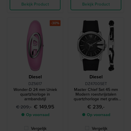
Bekijk Product
Bekijk Product
-30%
Diesel
Diesel
DZ5617
DZ4700SET
Wonder-D 24 mm Uniek
Master Chief Set 45 mm
quartzhorloge in
Modern roestvrijstalen
armbandstijl
quartzhorloge met gratis
armband
€ 149,95
€ 239,-
€ 209,-
● Op voorraad
● Op voorraad
Vergelijk
Vergelijk