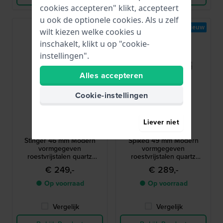
cookies accepteren" klikt, accepteert
u ook de optionele cookies. Als u zelf
Nieuw
wilt kiezen welke cookies u
inschakelt, klikt u op "cookie-
instellingen".
Alles accepteren
Cookie-instellingen
Diesel
Diesel
Liever niet
DZ4710
DZ4709
Stinger 46 mm Modern
Spiked 49 mm Modern
vormgegeven
vormgegeven
roestvrijstalen quartz
roestvrijstalen quartz
chronograaf
chronograaf
€ 249,-
€ 289,-
● Op voorraad
● Op voorraad
Vergelijk
Vergelijk