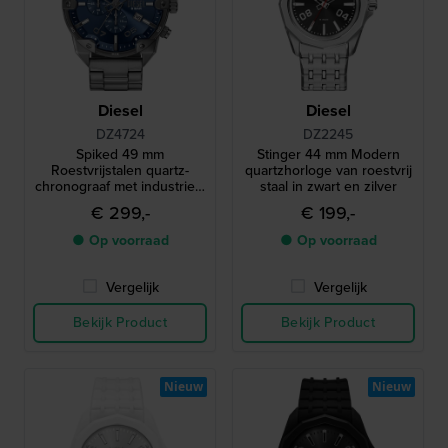
Diesel
Diesel
DZ4724
DZ2245
Spiked 49 mm
Stinger 44 mm Modern
Roestvrijstalen quartz-
quartzhorloge van roestvrij
chronograaf met industrieel
staal in zwart en zilver
design
€ 299,-
€ 199,-
● Op voorraad
● Op voorraad
Vergelijk
Vergelijk
Bekijk Product
Bekijk Product
Nieuw
Nieuw