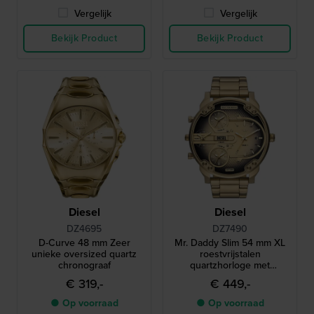
Vergelijk
Vergelijk
Bekijk Product
Bekijk Product
Diesel
Diesel
DZ4695
DZ7490
D-Curve 48 mm Zeer
Mr. Daddy Slim 54 mm XL
unieke oversized quartz
roestvrijstalen
chronograaf
quartzhorloge met
meerdere tijdzones en
€ 319,-
€ 449,-
datum
● Op voorraad
● Op voorraad