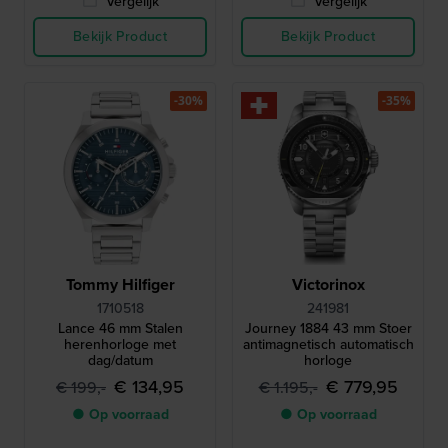
Vergelijk
Vergelijk
Bekijk Product
Bekijk Product
-30%
-35%
Tommy Hilfiger
Victorinox
1710518
241981
Lance 46 mm Stalen
Journey 1884 43 mm Stoer
herenhorloge met
antimagnetisch automatisch
dag/datum
horloge
€ 134,95
€ 779,95
€ 199,-
€ 1.195,-
● Op voorraad
● Op voorraad