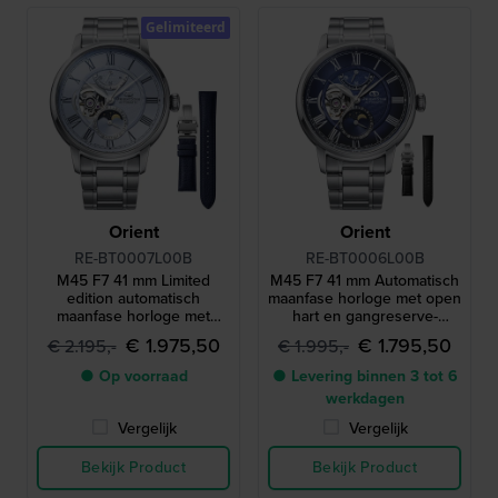
Gelimiteerd
Orient
Orient
RE-BT0007L00B
RE-BT0006L00B
M45 F7 41 mm Limited
M45 F7 41 mm Automatisch
edition automatisch
maanfase horloge met open
maanfase horloge met
hart en gangreserve-
gangreserve en extra leren
indicator
€ 1.975,50
€ 1.795,50
€ 2.195,-
€ 1.995,-
band
● Op voorraad
● Levering binnen 3 tot 6
werkdagen
Vergelijk
Vergelijk
Bekijk Product
Bekijk Product