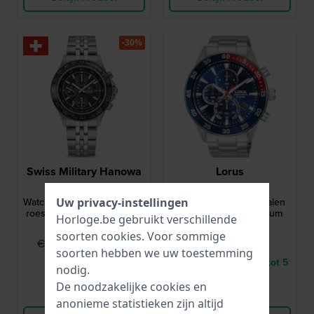
-30%
Swiss Military Hanowa
Lorus
SMWGI0003402
RM325JX9
Watchman 43 mm Zwitserse
RM325JX9 45 mm Stalen
Uw privacy-instellingen
roestvrijstalen chronograaf
Chronograaf met Datum
Horloge.be gebruikt verschillende
met datum
soorten
cookies
. Voor sommige
€ 329,95
€ 110,-
€ 479,-
soorten hebben we uw toestemming
● Op voorraad
● Levering binnen 3 tot 5
nodig.
werkdagen
De noodzakelijke cookies en
Vergelijk
Vergelijk
anonieme statistieken zijn altijd