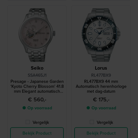
Seiko
Lorus
SSA465J1
RL477BX9
Presage - Japanese Garden
RL477BX9 44 mm
‘Kyoto Cherry Blossom’ 41.8
Automatisch herenhorloge
mm Elegant automatisch
met dag-datum
horloge met open hart en
€ 560,-
€ 175,-
24-uurs wijzerplaat
● Op voorraad
● Op voorraad
Vergelijk
Vergelijk
Bekijk Product
Bekijk Product