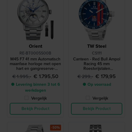
Orient
TW Steel
RE-BT0005S00B
CS111
M45 F7 41 mm Automatisch
Canteen - Red Bull Ampol
maanfase horloge met open
Racing 45 mm
hart en gangreserve-
Roestvrijstalen
indicator
herenhorloge
€ 1.795,50
€ 179,95
€ 1.995,-
€ 299,-
● Levering binnen 3 tot 6
● Op voorraad
werkdagen
Vergelijk
Vergelijk
Bekijk Product
Bekijk Product
-50%