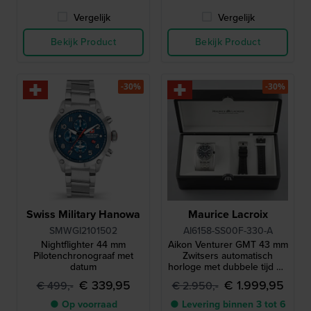
Vergelijk
Vergelijk
Bekijk Product
Bekijk Product
-30%
-30%
Swiss Military Hanowa
Maurice Lacroix
SMWGI2101502
AI6158-SS00F-330-A
Nightflighter 44 mm
Aikon Venturer GMT 43 mm
Pilotenchronograaf met
Zwitsers automatisch
datum
horloge met dubbele tijd en
extra rubberen band
€ 339,95
€ 1.999,95
€ 499,-
€ 2.950,-
● Op voorraad
● Levering binnen 3 tot 6