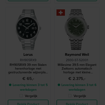
Lorus
Raymond Weil
RH905RX9
2930-ST-52001
RH905RX9 39 mm Stalen
Millesime 39.5 mm Elegant
herenhorloge met
Zwitsers automatisch
gestructureerde wijzerplaat
horloge met kleine
en datum
secondewijzer
€ 65,-
€ 2.375,-
● Levering binnen 3 tot 5
● Levering binnen 3 tot 6
werkdagen
werkdagen
Vergelijk
Vergelijk
Bekijk Product
Bekijk Product