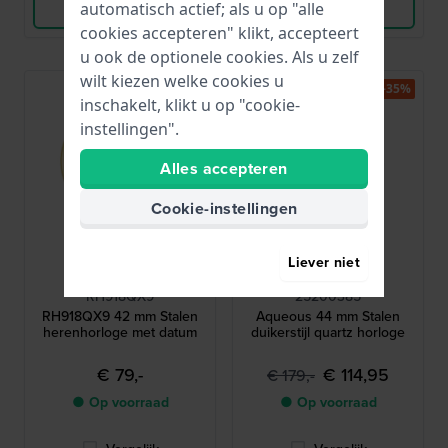
Bekijk Product
Bekijk Product
automatisch actief; als u op "alle
cookies accepteren" klikt, accepteert
u ook de optionele cookies. Als u zelf
wilt kiezen welke cookies u
-35%
inschakelt, klikt u op "cookie-
instellingen".
Alles accepteren
Cookie-instellingen
Liever niet
Lorus
Calvin Klein
RH918QX9
25200385
RH918QX9 42 mm Stalen
Aqueous 44 mm Stalen
herenhorloge met datum
duikerstijl quartz horloge
€ 79,-
€ 114,95
€ 179,-
● Op voorraad
● Op voorraad