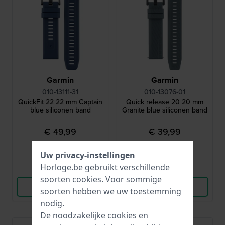
Garmin
Garmin
010-13111-31
010-13076-01
QuickFit 22 22 mm Captain
Quick release 20 20 mm
blue siliconen band
Granite blue siliconen band
€ 49,99
€ 39,99
● Op voorraad
● Op voorraad
Uw privacy-instellingen
Horloge.be gebruikt verschillende
Vergelijk
Vergelijk
soorten
cookies
. Voor sommige
Bekijk Product
Bekijk Product
soorten hebben we uw toestemming
nodig.
De noodzakelijke cookies en