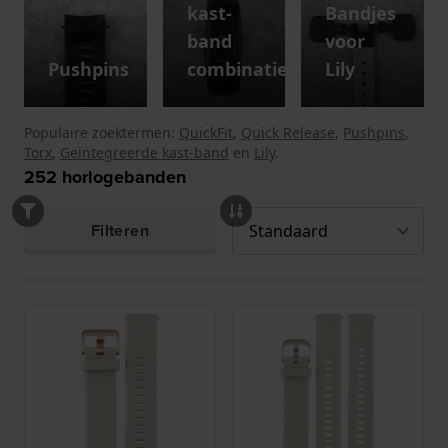
kast-
Bandjes
band
voor
Pushpins
combinatie
Lily
Populaire zoektermen:
QuickFit
,
Quick Release
,
Pushpins
,
Torx
,
Geintegreerde kast-band
en
Lily
.
252
horlogebanden
Filteren