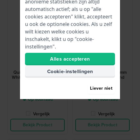
anonieme statistieken zijn altijd
automatisch actief; als u op "alle
cookies accepteren" klikt, accepteert
u ook de optionele cookies. Als u zelf
wilt kiezen welke cookies u
inschakelt, klikt u op "cookie-
instellingen".
Garmin
Garmin
Alles accepteren
010-11251-9Q
010-13076-04
Cookie-instellingen
Quick release 20 20 mm
Quick release 20 20 mm
Whitestone siliconen band
Blauwe siliconen band
Liever niet
€ 29,99
€ 39,99
● Op voorraad
● Op voorraad
Vergelijk
Vergelijk
Bekijk Product
Bekijk Product