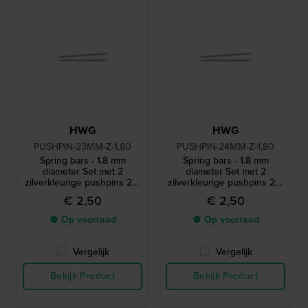
HWG
HWG
PUSHPIN-23MM-Z-1,80
PUSHPIN-24MM-Z-1,80
Spring bars - 1.8 mm
Spring bars - 1.8 mm
diameter Set met 2
diameter Set met 2
zilverkleurige pushpins 23-
zilverkleurige pushpins 24-
1.8 mm
1.8 mm
€ 2,50
€ 2,50
● Op voorraad
● Op voorraad
Vergelijk
Vergelijk
Bekijk Product
Bekijk Product