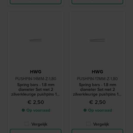
HWG
HWG
PUSHPIN-14MM-Z-1,80
PUSHPIN-17MM-Z-1,80
Spring bars - 1.8 mm
Spring bars - 1.8 mm
diameter Set met 2
diameter Set met 2
zilverkleurige pushpins 14-
zilverkleurige pushpins 17-
1.8 mm
1.8 mm
€ 2,50
€ 2,50
● Op voorraad
● Op voorraad
Vergelijk
Vergelijk