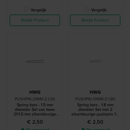
Vergelijk
Vergelijk
Bekijk Product
Bekijk Product
HWG
HWG
PUSHPIN-21MM-Z-1,50
PUSHPIN-13MM-Z-1,80
Spring bars - 1.5 mm
Spring bars - 1.8 mm
diameter Set van twee
diameter Set met 2
21/1.5 mm zilverkleurige
zilverkleurige pushpins 13-
pushpins
1.8 mm
€ 2,50
€ 2,50
● Op voorraad
● Op voorraad