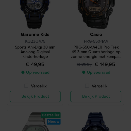
Garonne Kids
Casio
KQ23Q475
PRG-550-1A4
Sports Ani-Digi 38 mm
PRG-550-1A4ER Pro Trek
Analoog-Digitaal
49.3 mm Quartzhorloge op
kinderhorloge
zonne-energie met kompas,
barometer, thermometer en
€ 49,95
€ 149,95
€ 299,-
hoogtemeter
● Op voorraad
● Op voorraad
Vergelijk
Vergelijk
Bekijk Product
Bekijk Product
Bestseller
Nieuw