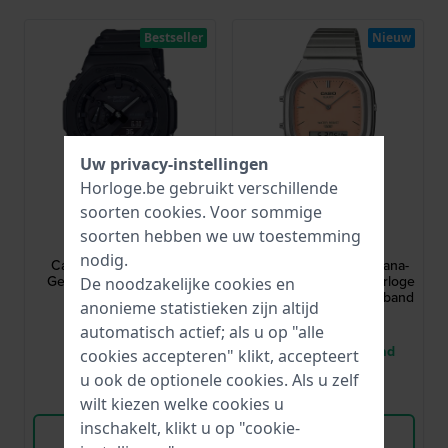
Bestseller
Nieuw
Uw privacy-instellingen
Horloge.be gebruikt verschillende
soorten
cookies
. Voor sommige
G-Shock
Casio
soorten hebben we uw toestemming
GA-2100-1A1ER
AQ-240E-4AEF
nodig.
Carbon Core 45.4 mm
Vintage 36 mm Retro ana-
Geheel zwarte analoog-
digi dual time kwartshorloge
De noodzakelijke cookies en
digitale G-Shock
met roestvrijstalen armband
anonieme statistieken zijn altijd
€ 99,90
€ 59,90
automatisch actief; als u op "alle
● Op voorraad
● Nog 1 op voorraad
cookies accepteren" klikt, accepteert
u ook de optionele cookies. Als u zelf
Vergelijk
Vergelijk
wilt kiezen welke cookies u
inschakelt, klikt u op "cookie-
Bekijk Product
Bekijk Product