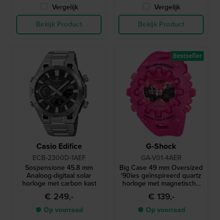
Vergelijk
Vergelijk
Bekijk Product
Bekijk Product
Bestseller
Casio Edifice
G-Shock
ECB-2300D-1AEF
GA-V01-4AER
Sospensione 45.8 mm
Big Case 49 mm Oversized
Analoog-digitaal solar
'90ies geïnspireerd quartz
horloge met carbon kast
horloge met magnetische
'shock release' wijzers
€ 249,-
€ 139,-
● Op voorraad
● Op voorraad