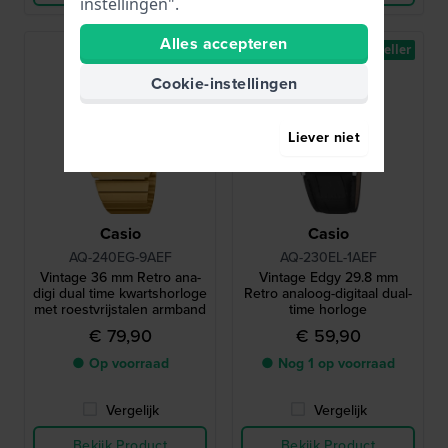
instellingen".
Alles accepteren
Bestseller
Bestseller
Cookie-instellingen
Liever niet
Casio
Casio
AQ-240EG-9AEF
AQ-230EL-1AEF
Vintage 36 mm Retro ana-
Vintage Edgy 29.8 mm
digi dual time kwartshorloge
Retro analoog-digitaal dual-
met roestvrijstalen armband
time horloge
€ 79,90
€ 59,90
● Op voorraad
● Nog 1 op voorraad
Vergelijk
Vergelijk
Bekijk Product
Bekijk Product