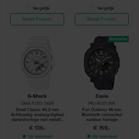
Vergelijk
Vergelijk
Bekijk Product
Bekijk Product
Bestseller
G-Shock
Casio
GMA-P2110-7AER
PRJ-B001-1ER
Small Classic 40.2 mm
Fun Outdoor 46 mm
Achthoekig analoog-digitaal
Bluetooth connected
dameshorloge met metallic
outdoor horloge
bezel
€ 139,-
€ 159,-
● Op voorraad
● Op voorraad