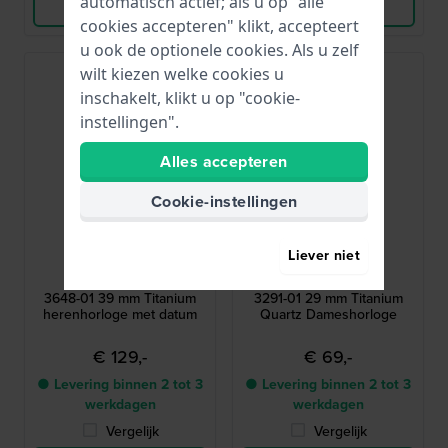
automatisch actief; als u op "alle
Bekijk Product
Bekijk Product
cookies accepteren" klikt, accepteert
u ook de optionele cookies. Als u zelf
wilt kiezen welke cookies u
inschakelt, klikt u op "cookie-
instellingen".
Alles accepteren
Cookie-instellingen
Boccia
Boccia
Liever niet
3648-01
3291-01
3648-01 39 mm Titanium
3291-01 29 mm Titanium
herenhorloge met datum
Quartz Dameshorloge
€ 129,-
€ 69,-
● Levering binnen 2 tot 3
● Levering binnen 2 tot 3
werkdagen
werkdagen
Vergelijk
Vergelijk