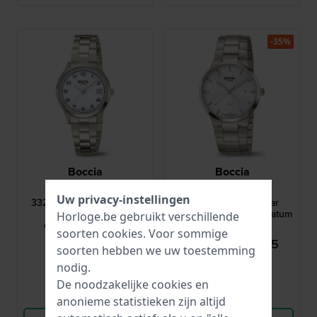
-35%
Boccia
Boccia
3324-01
3652-01
Uw privacy-instellingen
3324-01 31 mm Klassiek-
3652-01 40 mm Solar
elegant titanium
titanium horloge met datum
Horloge.be gebruikt verschillende
dameshorloge met
soorten
cookies
. Voor sommige
saffierglas
€ 99,-
€ 154,95
€ 239,-
soorten hebben we uw toestemming
● Op voorraad
● Op voorraad
nodig.
De noodzakelijke cookies en
Vergelijk
Vergelijk
anonieme statistieken zijn altijd