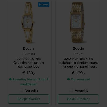
Nieuw
Boccia
Boccia
3262-04
3212-11
3262-04 20 mm
3212-11 21 mm Klein
Goudkleurig titanium
rechthoekig titanium quartz
dameshorloge
horloge met parelmoer
wijzerplaat
€ 139,-
€ 169,-
● Levering binnen 2 tot 3
● Op voorraad
werkdagen
Vergelijk
Vergelijk
Bekijk Product
Bekijk Product