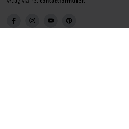
vraag via het
contactformulier
.
Populaire merken
Populaire pagina's
Klantenservice
Over ons
Winkels