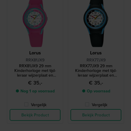
Lorus
Lorus
RRX81JX9
RRX77JX9
RRX81JX9 29 mm
RRX77JX9 29 mm
Kinderhorloge met tijd-
Kinderhorloge met tijd-
leraar wijzerplaat en
leraar wijzerplaat en
siliconen band
siliconen band
€ 35,-
€ 35,-
● Nog 1 op voorraad
● Op voorraad
Vergelijk
Vergelijk
Bekijk Product
Bekijk Product