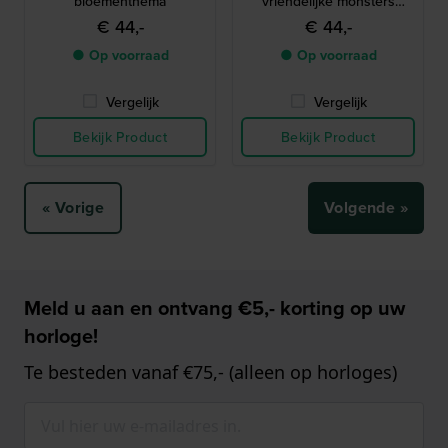
bloementhema
vriendelijke monsters
thema
€ 44,-
€ 44,-
● Op voorraad
● Op voorraad
Vergelijk
Vergelijk
Bekijk Product
Bekijk Product
« Vorige
Volgende »
Meld u aan en ontvang €5,- korting op uw
horloge!
Te besteden vanaf €75,- (alleen op horloges)