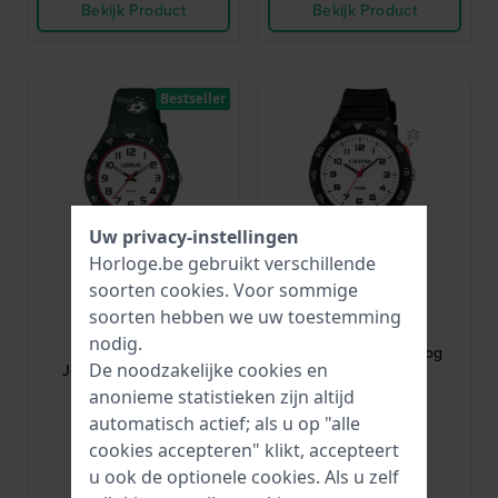
Bekijk Product
Bekijk Product
Bestseller
Uw privacy-instellingen
Horloge.be gebruikt verschillende
soorten
cookies
. Voor sommige
Lorus
Calypso Kids
soorten hebben we uw toestemming
RRX45GX9
K5797/4
nodig.
Young 30 mm
Junior 36 mm Analoog
De noodzakelijke cookies en
Jongenshorloge met
kinderhorloge
voetbal
anonieme statistieken zijn altijd
€ 35,-
€ 34,-
automatisch actief; als u op "alle
● Op voorraad
● Op voorraad
cookies accepteren" klikt, accepteert
u ook de optionele cookies. Als u zelf