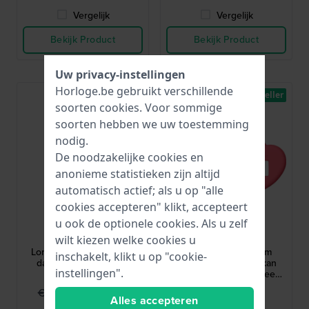
Vergelijk
Vergelijk
Bekijk Product
Bekijk Product
Uw privacy-instellingen
Horloge.be gebruikt verschillende
-40%
Bestseller
soorten
cookies
. Voor sommige
soorten hebben we uw toestemming
nodig.
De noodzakelijke cookies en
anonieme statistieken zijn altijd
automatisch actief; als u op "alle
cookies accepteren" klikt, accepteert
Danish Design
G-Shock
u ook de optionele cookies. Als u zelf
IV13Q1235
BGD-10KH-4ER
wilt kiezen welke cookies u
London 35 mm Ultradun
Baby-G + Plus 39 mm
inschakelt, klikt u op "cookie-
dames designhorloge
Digitaal horloge dat kan
instellingen".
worden veranderd in een
hanger
€ 54,95
€ 79,90
€ 89,95
Alles accepteren