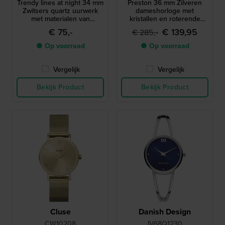
Trendy lines at night 34 mm
Preston 36 mm Zilveren
Zwitsers quartz uurwerk
dameshorloge met
met materialen van
kristallen en roterende
biologische oorsprong
bloem wijzerplaat
€ 75,-
€ 139,95
€ 285,-
● Op voorraad
● Op voorraad
Vergelijk
Vergelijk
Bekijk Product
Bekijk Product
Cluse
Danish Design
CW10208
IV68Q1230