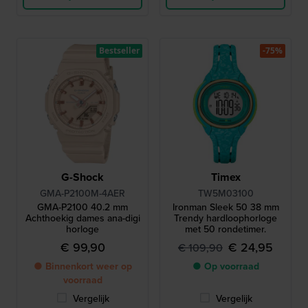
Bestseller
-75%
G-Shock
Timex
GMA-P2100M-4AER
TW5M03100
GMA-P2100 40.2 mm
Ironman Sleek 50 38 mm
Achthoekig dames ana-digi
Trendy hardloophorloge
horloge
met 50 rondetimer.
€ 99,90
€ 24,95
€ 109,90
● Binnenkort weer op
● Op voorraad
voorraad
Vergelijk
Vergelijk