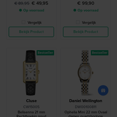
DW-5600 ontwerp
€ 49,95
€ 99,90
€ 89,95
● Op voorraad
● Op voorraad
Vergelijk
Vergelijk
Bekijk Product
Bekijk Product
Bestseller
Bestseller
Cluse
Daniel Wellington
CW15005
DW00100811
Belisenna 21 mm
Ophelia Mini 22 mm Ovaal
Rechthoekig goud
dames quartzhorloge