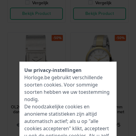
Vergelijk
Vergelijk
Bekijk Product
Bekijk Product
-50%
-50%
Uw privacy-instellingen
Horloge.be gebruikt verschillende
soorten
cookies
. Voor sommige
soorten hebben we uw toestemming
Olympic
Esprit
nodig.
OL26DSS095
ES1L197M0095
De noodzakelijke cookies en
OL26DSS095 28 mm Zilver
Daphne Crystals 34 mm
dames modehorloge met
Dames quartzhorloge met
anonieme statistieken zijn altijd
kristallen
kristallen
automatisch actief; als u op "alle
€ 49,95
€ 64,95
€ 99,90
€ 129,90
cookies accepteren" klikt, accepteert
● Op voorraad
● Op voorraad
u ook de optionele cookies. Als u zelf