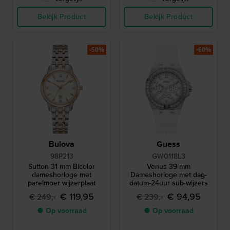
Bekijk Product
Bekijk Product
-50%
-60%
Bulova
Guess
98P213
GW0118L3
Sutton 31 mm Bicolor
Venus 39 mm
dameshorloge met
Dameshorloge met dag-
parelmoer wijzerplaat
datum-24uur sub-wijzers
€ 119,95
€ 94,95
€ 249,-
€ 239,-
● Op voorraad
● Op voorraad