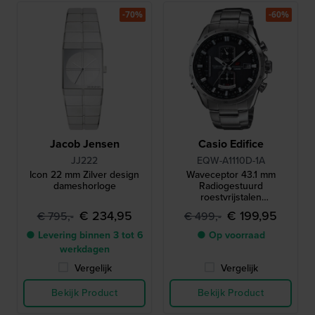
-70%
-60%
Jacob Jensen
Casio Edifice
JJ222
EQW-A1110D-1A
Icon 22 mm Zilver design
Waveceptor 43.1 mm
dameshorloge
Radiogestuurd
roestvrijstalen
quartzhorloge op zonne-
€ 234,95
€ 199,95
€ 795,-
€ 499,-
energie met 24-
uursindicator
● Levering binnen 3 tot 6
● Op voorraad
werkdagen
Vergelijk
Vergelijk
Bekijk Product
Bekijk Product