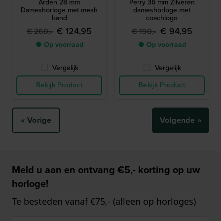
Arden 28 mm
Perry 36 mm Zilveren
Dameshorloge met mesh
dameshorloge met
band
coachlogo
€ 124,95
€ 94,95
€ 260,-
€ 190,-
● Op voorraad
● Op voorraad
Vergelijk
Vergelijk
Bekijk Product
Bekijk Product
« Vorige
Volgende »
Meld u aan en ontvang €5,- korting op uw
horloge!
Te besteden vanaf €75,- (alleen op horloges)