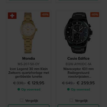
-60%
-60%
Mondia
Casio Edifice
MS-207-S0-OY
EQW-A1110DC-1A
Icon Legend 30 mm Klein
Waveceptor 43.1 mm
Zwitsers quartzhorloge met
Radiogestuurd
geribbelde lunette
roestvrijstalen
quartzhorloge op zonne-
€ 129,95
€ 259,95
€ 330,-
€ 649,-
energie met 24-
uursindicator
● Op voorraad
● Op voorraad
Vergelijk
Vergelijk