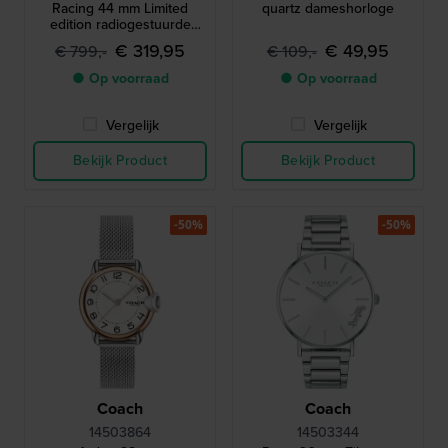
Racing 44 mm Limited
quartz dameshorloge
edition radiogestuurde
quartz-chronograaf op
€ 319,95
€ 49,95
€ 799,-
€ 109,-
zonne-energie met kompas
en wereldtijd
● Op voorraad
● Op voorraad
Vergelijk
Vergelijk
Bekijk Product
Bekijk Product
-50%
-50%
Coach
Coach
14503864
14503344