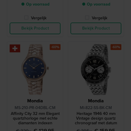
● Op voorraad
● Op voorraad
Vergelijk
Vergelijk
Bekijk Product
Bekijk Product
-60%
-60%
Mondia
Mondia
MS-210-PR-04DBL-CM
MI-822-SS-BK-CM
Affinity City 32 mm Elegant
Heritage 1946 40 mm
quartzhorloge met echte
Vintage design quartz
diamanten indexen
chronograaf met datum
€ 129,95
€ 159,95
€ 320,-
€ 395,-