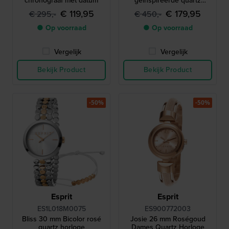
chronograaf met datum
geïnspireerde quartz
stierenkop chronograaf met
€ 119,95
€ 179,95
€ 295,-
€ 450,-
datum
● Op voorraad
● Op voorraad
Vergelijk
Vergelijk
Bekijk Product
Bekijk Product
-50%
-50%
Esprit
Esprit
ES1L018M0075
ES900772003
Bliss 30 mm Bicolor rosé
Josie 26 mm Roségoud
quartz horloge
Dames Quartz Horloge