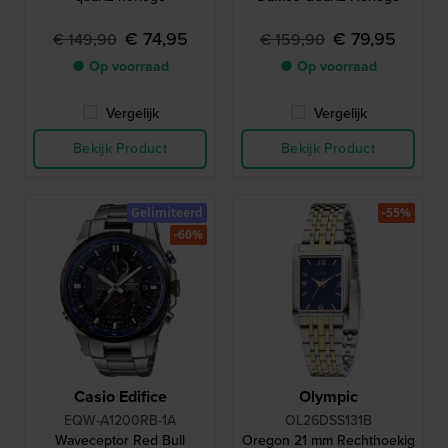
€ 74,95
€ 79,95
€ 149,90
€ 159,90
● Op voorraad
● Op voorraad
Vergelijk
Vergelijk
Bekijk Product
Bekijk Product
Gelimiteerd
-55%
-60%
Casio Edifice
Olympic
EQW-A1200RB-1A
OL26DSS131B
Waveceptor Red Bull
Oregon 21 mm Rechthoekig