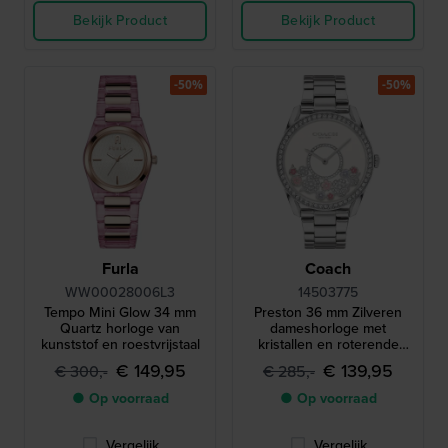
Bekijk Product
Bekijk Product
-50%
-50%
Furla
Coach
WW00028006L3
14503775
Tempo Mini Glow 34 mm
Preston 36 mm Zilveren
Quartz horloge van
dameshorloge met
kunststof en roestvrijstaal
kristallen en roterende
bloem wijzerplaat
€ 149,95
€ 139,95
€ 300,-
€ 285,-
● Op voorraad
● Op voorraad
Vergelijk
Vergelijk