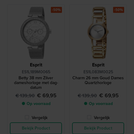
-50%
-50%
Esprit
Esprit
ES1L189M0065
ES1L083M0025
Betty 38 mm Zilver
Charm 26 mm Goud Dames
dameshorloge met dag-
Quartzhorloge
datum
€ 69,95
€ 69,95
€ 139,90
€ 139,90
● Op voorraad
● Op voorraad
Vergelijk
Vergelijk
Bekijk Product
Bekijk Product