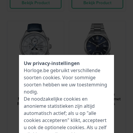
Bekijk Product
Bekijk Product
Uw privacy-instellingen
Horloge.be gebruikt verschillende
soorten
cookies
. Voor sommige
Citizen
Citizen
soorten hebben we uw toestemming
BY1030-09A
NJ0200-50M
nodig.
Radio Controlled
Tsuyosa 37 37 mm
De noodzakelijke cookies en
Moonphase 42 mm
Automatisch horloge met
Radiogestuurd solar
datum vergrootglas
anonieme statistieken zijn altijd
quartzhorloge met
€ 429,-
€ 299,-
automatisch actief; als u op "alle
maanfase
● Op voorraad
● Op voorraad
cookies accepteren" klikt, accepteert
u ook de optionele cookies. Als u zelf