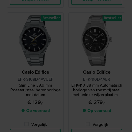
Bestseller
Bestseller
Casio Edifice
Casio Edifice
EFR-S108D-1AVUEF
EFK-110D-1AER
Slim Line 39.9 mm
EFK-110 38 mm Automatisch
Roestvrijstaal herenhorloge
horloge van roestvrij staal
met datum
met unieke wijzerplaat met
structuur
€ 129,-
€ 279,-
● Op voorraad
● Op voorraad
Vergelijk
Vergelijk