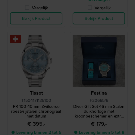
Vergelijk
Vergelijk
Bekijk Product
Bekijk Product
Tissot
Festina
T1504171135100
F20665/6
PR 100 40 mm Zwitserse
Diver Gift Set 46 mm Stalen
roestvrijstalen chronograaf
duikhorloge met
met datum
kroonbeschemer en extra
siliconen band
€ 395,-
€ 179,-
● Levering binnen 2 tot 5
● Levering binnen 5 tot 8