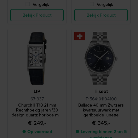
Vergelijk
Vergelijk
Bekijk Product
Bekijk Product
LIP
Tissot
671937
T1564101104100
Churchill T18 21 mm
Ballade 40 mm Zwitsers
Rechthoekig jaren '30
kwartsuurwerk met
design quartz horloge met
geribbelde lunette
kleine secondewijzer
€ 249,-
€ 345,-
● Op voorraad
● Levering binnen 2 tot 5
werkdagen