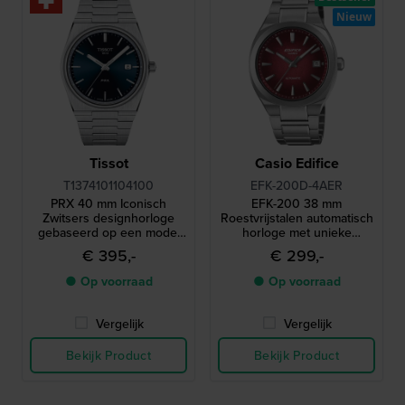
Nieuw
Tissot
Casio Edifice
T1374101104100
EFK-200D-4AER
PRX 40 mm Iconisch
EFK-200 38 mm
Zwitsers designhorloge
Roestvrijstalen automatisch
gebaseerd op een model
horloge met unieke
uit 1978
gelaagde wijzerplaat
€ 395,-
€ 299,-
● Op voorraad
● Op voorraad
Vergelijk
Vergelijk
Bekijk Product
Bekijk Product