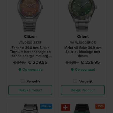
Citizen
Orient
AW0130-85ZE
RA-WJ0001E10B
Zenshin 39.8 mm Super
Mako 40 Solar 39.9 mm
Titanium herenhorloge op
Solar duikhorloge met
zonne-energie met dag-
datum
datum
€ 209,95
€ 229,95
€ 349,-
€ 329,-
● Op voorraad
● Op voorraad
Vergelijk
Vergelijk
Bekijk Product
Bekijk Product
Nieuw
-35%