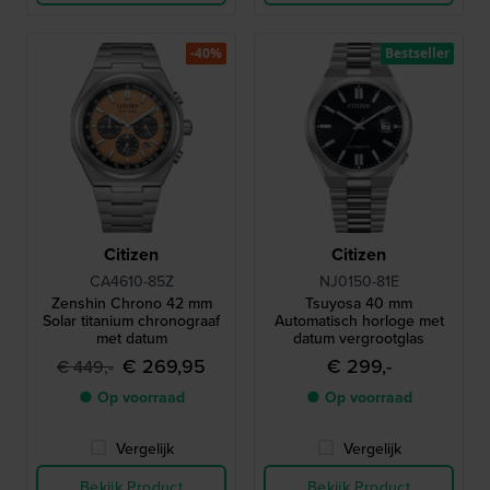
-40%
Bestseller
Citizen
Citizen
CA4610-85Z
NJ0150-81E
Zenshin Chrono 42 mm
Tsuyosa 40 mm
Solar titanium chronograaf
Automatisch horloge met
met datum
datum vergrootglas
€ 269,95
€ 299,-
€ 449,-
● Op voorraad
● Op voorraad
Vergelijk
Vergelijk
Bekijk Product
Bekijk Product