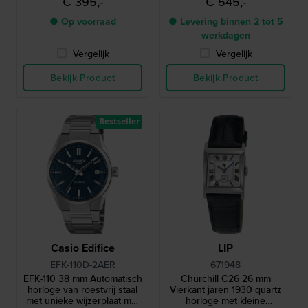
€ 395,-
€ 545,-
● Op voorraad
● Levering binnen 2 tot 5
werkdagen
Vergelijk
Vergelijk
Bekijk Product
Bekijk Product
Bestseller
Casio Edifice
LIP
EFK-110D-2AER
671948
EFK-110 38 mm Automatisch
Churchill C26 26 mm
horloge van roestvrij staal
Vierkant jaren 1930 quartz
met unieke wijzerplaat met
horloge met kleine