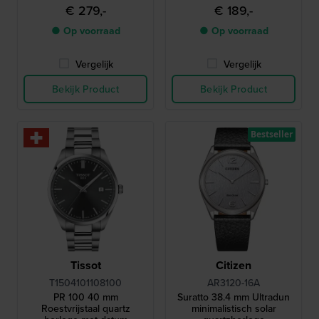
structuur
secondewijzer
€ 279,-
€ 189,-
● Op voorraad
● Op voorraad
Vergelijk
Vergelijk
Bekijk Product
Bekijk Product
Bestseller
Tissot
Citizen
T1504101108100
AR3120-16A
PR 100 40 mm
Suratto 38.4 mm Ultradun
Roestvrijstaal quartz
minimalistisch solar