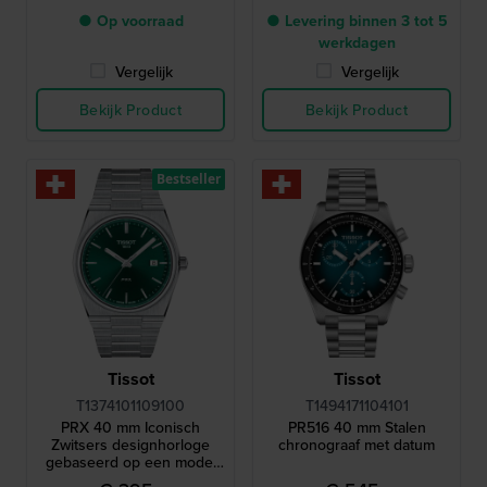
● Op voorraad
● Levering binnen 3 tot 5
werkdagen
Vergelijk
Vergelijk
Bekijk Product
Bekijk Product
Bestseller
Tissot
Tissot
T1374101109100
T1494171104101
PRX 40 mm Iconisch
PR516 40 mm Stalen
Zwitsers designhorloge
chronograaf met datum
gebaseerd op een model
uit 1978