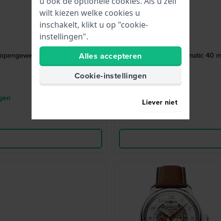
u ook de optionele cookies. Als u zelf
wilt kiezen welke cookies u
inschakelt, klikt u op "cookie-
instellingen".
opengewerkte wijzerplaat
Alles accepteren
Automatic 40 m
Cookie-instellingen
agen
Liever niet