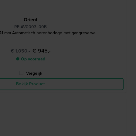
Orient
RE-AV0003L00B
41 mm Automatisch herenhorloge met gangreserve
€ 945,-
€ 1.050,-
● Op voorraad
Vergelijk
Bekijk Product