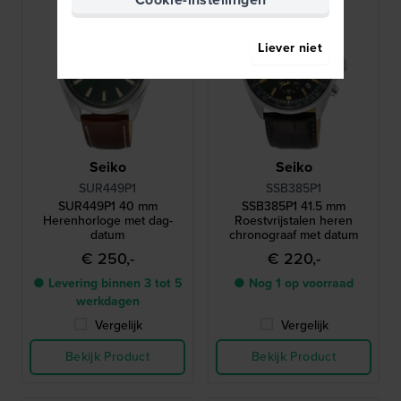
Liever niet
Seiko
Seiko
SUR449P1
SSB385P1
SUR449P1 40 mm
SSB385P1 41.5 mm
Herenhorloge met dag-
Roestvrijstalen heren
datum
chronograaf met datum
€ 250,-
€ 220,-
● Levering binnen 3 tot 5
● Nog 1 op voorraad
werkdagen
Vergelijk
Vergelijk
Bekijk Product
Bekijk Product