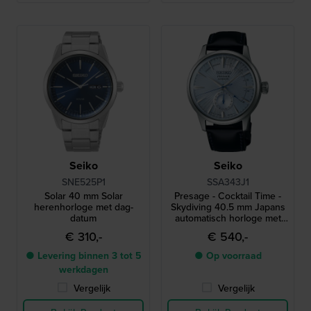
Seiko
Seiko
SNE525P1
SSA343J1
Solar 40 mm Solar
Presage - Cocktail Time -
herenhorloge met dag-
Skydiving 40.5 mm Japans
datum
automatisch horloge met
gangreserve
€ 310,-
€ 540,-
● Levering binnen 3 tot 5
● Op voorraad
werkdagen
Vergelijk
Vergelijk