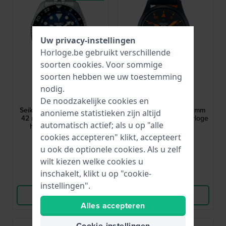
Uw privacy-instellingen
Horloge.be gebruikt verschillende
soorten
cookies
. Voor sommige
soorten hebben we uw toestemming
Seiko
Seiko
nodig.
SSK003K1
SRPH33K1
De noodzakelijke cookies en
Seiko 5 Sports - Blueberry
Seiko 5 - Flieger 39.4 mm
anonieme statistieken zijn altijd
42 mm Automatisch GMT
Automatisch pilotenhorloge
automatisch actief; als u op "alle
herenhorloge - SKX
met dag-datum
herinterpretatie
cookies accepteren" klikt, accepteert
€ 490,-
€ 350,-
u ook de optionele cookies. Als u zelf
● Op voorraad
● Op voorraad
wilt kiezen welke cookies u
inschakelt, klikt u op "cookie-
Vergelijk
Vergelijk
instellingen".
Bekijk Product
Bekijk Product
Alles accepteren
Cookie-instellingen