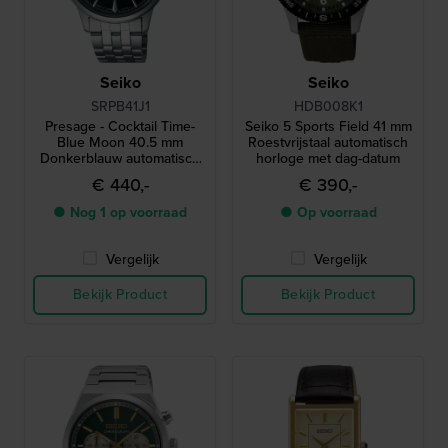
Seiko
Seiko
SRPB41J1
HDB008K1
Presage - Cocktail Time-
Seiko 5 Sports Field 41 mm
Blue Moon 40.5 mm
Roestvrijstaal automatisch
Donkerblauw automatisch
horloge met dag-datum
herenhorloge met stalen
€ 440,-
€ 390,-
band
● Nog 1 op voorraad
● Op voorraad
Vergelijk
Vergelijk
Bekijk Product
Bekijk Product