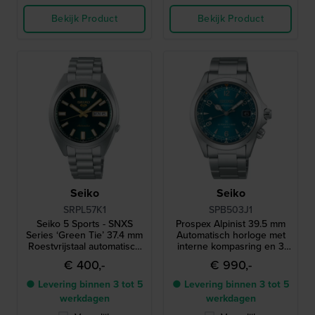
Bekijk Product
Bekijk Product
Seiko
Seiko
SRPL57K1
SPB503J1
Seiko 5 Sports - SNXS
Prospex Alpinist 39.5 mm
Series ‘Green Tie’ 37.4 mm
Automatisch horloge met
Roestvrijstaal automatisch
interne kompasring en 3
horloge met dag-datum
dagen gangreserve
€ 400,-
€ 990,-
● Levering binnen 3 tot 5
● Levering binnen 3 tot 5
werkdagen
werkdagen