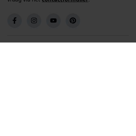
Populaire merken
Populaire pagina's
Klantenservice
Over ons
Winkels