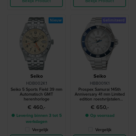
Bekijk Product
Bekijk Product
Nieuw
Gelimiteerd
Seiko
Seiko
HDB002K1
HBB001K1
Seiko 5 Sports Field 39 mm
Prospex Samurai 145th
Automatisch GMT
Anniversary 41 mm Limited
herenhorloge
edition roestvrijstalen
automatisch duikershorloge
€ 460,-
€ 650,-
● Levering binnen 3 tot 5
● Op voorraad
werkdagen
Vergelijk
Vergelijk