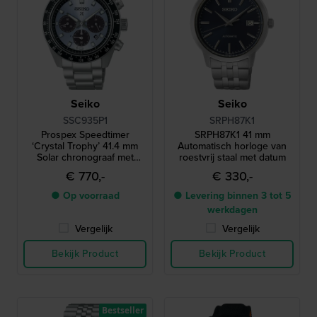
Seiko
Seiko
SSC935P1
SRPH87K1
Prospex Speedtimer
SRPH87K1 41 mm
‘Crystal Trophy’ 41.4 mm
Automatisch horloge van
Solar chronograaf met
roestvrij staal met datum
datum
€ 770,-
€ 330,-
● Op voorraad
● Levering binnen 3 tot 5
werkdagen
Vergelijk
Vergelijk
Bekijk Product
Bekijk Product
Bestseller