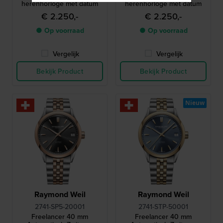
herenhorloge met datum
herenhorloge met datum
€ 2.250,-
€ 2.250,-
● Op voorraad
● Op voorraad
Vergelijk
Vergelijk
Bekijk Product
Bekijk Product
Nieuw
Raymond Weil
Raymond Weil
2741-SP5-20001
2741-STP-50001
Freelancer 40 mm
Freelancer 40 mm