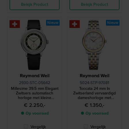
Bekijk Product
Bekijk Product
Nieuw
Nieuw
Raymond Weil
Raymond Weil
2930-STC-05642
5024-STP-97081
Millesime 39.5 mm Elegant
Toccata 24 mm In
Zwitsers automatisch
Zwitserland vervaardigd
horloge met kleine
dameshorloge met
secondewijzer
diamanten indexen en een
€ 2.250,-
€ 1.350,-
parelmoer wijzerplaat
● Op voorraad
● Op voorraad
Vergelijk
Vergelijk