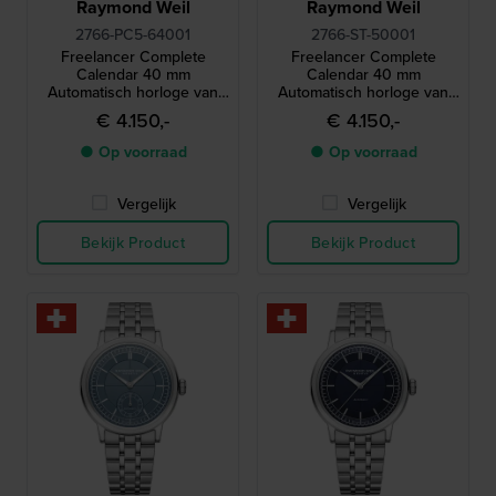
Raymond Weil
Raymond Weil
2766-PC5-64001
2766-ST-50001
Freelancer Complete
Freelancer Complete
Calendar 40 mm
Calendar 40 mm
Automatisch horloge van
Automatisch horloge van
Zwitserse makelij met
Zwitserse makelij met
€ 4.150,-
€ 4.150,-
maanfase en volledige
maanfase en volledige
datum
datum
● Op voorraad
● Op voorraad
Vergelijk
Vergelijk
Bekijk Product
Bekijk Product