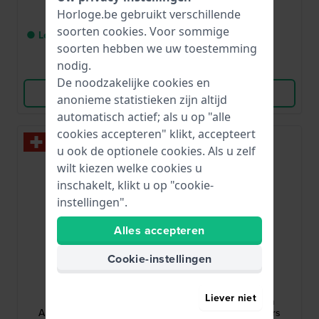
€ 1.175,-
€ 1.475,-
Horloge.be gebruikt verschillende
soorten
cookies
. Voor sommige
● Levering binnen 3 tot 6
● Op voorraad
soorten hebben we uw toestemming
werkdagen
nodig.
Vergelijk
Vergelijk
De noodzakelijke cookies en
Bekijk Product
Bekijk Product
anonieme statistieken zijn altijd
automatisch actief; als u op "alle
cookies accepteren" klikt, accepteert
u ook de optionele cookies. Als u zelf
wilt kiezen welke cookies u
inschakelt, klikt u op "cookie-
instellingen".
Alles accepteren
Cookie-instellingen
Raymond Weil
Raymond Weil
2741-ST-52001
2741-ST-50001
Liever niet
Freelancer 40 mm
Freelancer 40 mm
Automatisch Zwitsers
Automatisch Zwitsers