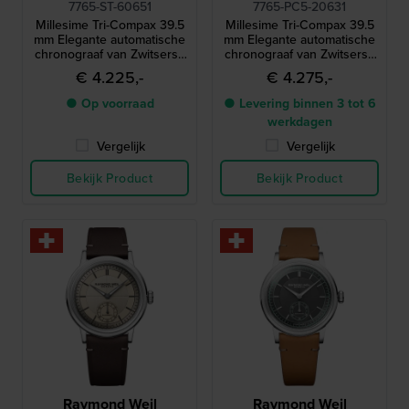
7765-ST-60651
7765-PC5-20631
Millesime Tri-Compax 39.5
Millesime Tri-Compax 39.5
mm Elegante automatische
mm Elegante automatische
chronograaf van Zwitserse
chronograaf van Zwitserse
makelij
makelij
€ 4.225,-
€ 4.275,-
● Op voorraad
● Levering binnen 3 tot 6
werkdagen
Vergelijk
Vergelijk
Bekijk Product
Bekijk Product
Raymond Weil
Raymond Weil