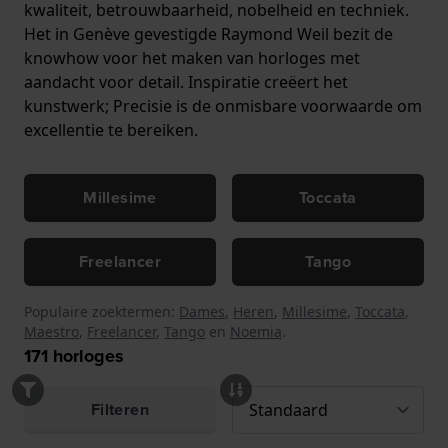
kwaliteit, betrouwbaarheid, nobelheid en techniek.
Het in Genève gevestigde Raymond Weil bezit de
knowhow voor het maken van horloges met
aandacht voor detail. Inspiratie creëert het
kunstwerk; Precisie is de onmisbare voorwaarde om
excellentie te bereiken.
Millesime
Toccata
Freelancer
Tango
Populaire zoektermen:
Dames
,
Heren
,
Millesime
,
Toccata
,
Maestro
,
Freelancer
,
Tango
en
Noemia
.
171
horloges
Filteren