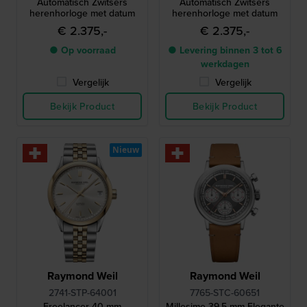
Automatisch Zwitsers
Automatisch Zwitsers
herenhorloge met datum
herenhorloge met datum
€ 2.375,-
€ 2.375,-
● Op voorraad
● Levering binnen 3 tot 6
werkdagen
Vergelijk
Vergelijk
Bekijk Product
Bekijk Product
Nieuw
Raymond Weil
Raymond Weil
2741-STP-64001
7765-STC-60651
Freelancer 40 mm
Millesime 39.5 mm Elegante