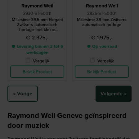
Raymond Weil
Raymond Weil
2930-ST-50011
2925-ST-50001
Millesime 39.5 mm Elegant
Millesime 39 mm Zwitsers
Zwitsers automatisch
automatisch horloge
horloge met kleine
secondewijzer
€ 2.375,-
€ 1.975,-
● Levering binnen 3 tot 6
● Op voorraad
werkdagen
Vergelijk
Vergelijk
Bekijk Product
Bekijk Product
« Vorige
Volgende »
Raymond Weil Geneve geïnspireerd
door muziek
Raymond Weil is een echt Zwitsers familiebedrijf dat