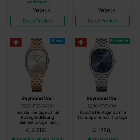
werkdagen
Vergelijk
Vergelijk
Bekijk Product
Bekijk Product
Nieuw
Bestseller
Raymond Weil
Raymond Weil
5280-P5S-64001
2280-ST-50001
Toccata Heritage 31 mm
Toccata Heritage 33 mm
Roségoudkleurig
Handopwindbaar horloge
dameshorloge met
diamanten rand
€ 2.550,-
€ 1.750,-
● Levering binnen 3 tot 6
● Op voorraad