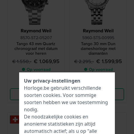
Raymond Weil
Raymond Weil
8570-ST2-05207
5960-STS-00995
Tango 43 mm Quartz
Tango 30 mm Dun
chronograaf met datum
dameshorloge met
voor heren
diamanten
€ 1.069,95
€ 1.599,95
€ 1.550,-
€ 2.295,-
● Op voorraad
● Op voorraad
Uw privacy-instellingen
Vergelijk
Vergelijk
Horloge.be gebruikt verschillende
Bekijk Product
Bekijk Product
soorten
cookies
. Voor sommige
soorten hebben we uw toestemming
nodig.
De noodzakelijke cookies en
-30%
anonieme statistieken zijn altijd
automatisch actief; als u op "alle