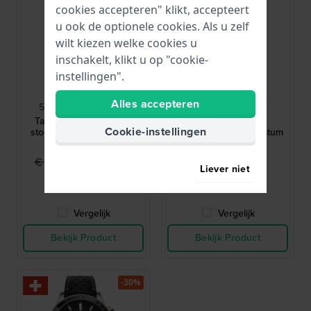
cookies accepteren" klikt, accepteert
u ook de optionele cookies. Als u zelf
wilt kiezen welke cookies u
inschakelt, klikt u op "cookie-
instellingen".
Raymond Weil
Raymond Weil
Alles accepteren
5960-STP-00995-SC
5960-STP-00995
Tango 30 mm New old
Tango 30 mm
Cookie-instellingen
stock horloge met kleine
Dameshorloge met datum
imperfecties
€ 799,95
€ 1.265,-
€ 1.150,-
Liever niet
● Op voorraad
● Op voorraad
Vergelijk
Vergelijk
Bekijk Product
Bekijk Product
-30%