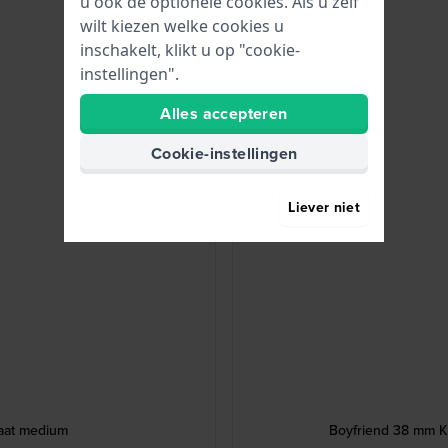
u ook de optionele cookies. Als u zelf
wilt kiezen welke cookies u
inschakelt, klikt u op "cookie-
instellingen".
Alles accepteren
Cookie-instellingen
Liever niet
maat medium
Boyfriend 38 mm Kl