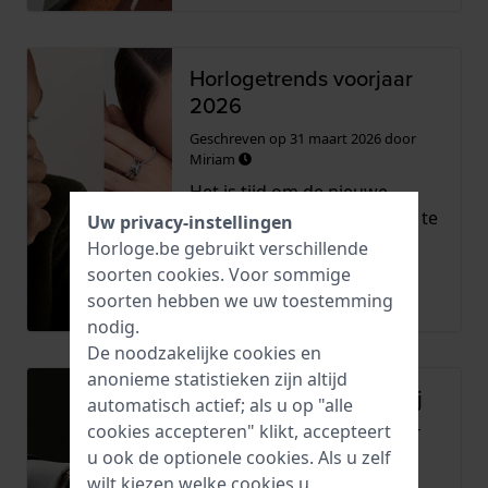
Horlogetrends voorjaar
2026
Geschreven op
31 maart 2026
door
Miriam
Het is tijd om de nieuwe
horlogecollecties voor 2026 te
Uw privacy-instellingen
bekijken. Wat zijn de la...
Horloge.be gebruikt verschillende
soorten
cookies
. Voor sommige
Lees meer
soorten hebben we uw toestemming
nodig.
De noodzakelijke cookies en
anonieme statistieken zijn altijd
Horloges zonder batterij
automatisch actief; als u op "alle
cookies accepteren" klikt, accepteert
Geschreven op
5 februari 2026
door
Miriam
u ook de optionele cookies. Als u zelf
wilt kiezen welke cookies u
Welke soorten batterijloze