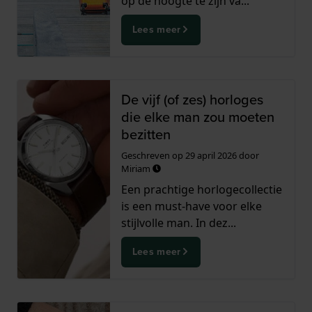
op de hoogte te zijn va...
Lees meer
De vijf (of zes) horloges
die elke man zou moeten
bezitten
Geschreven op
29 april 2026
door
Miriam
Een prachtige horlogecollectie
is een must-have voor elke
stijlvolle man. In dez...
Lees meer