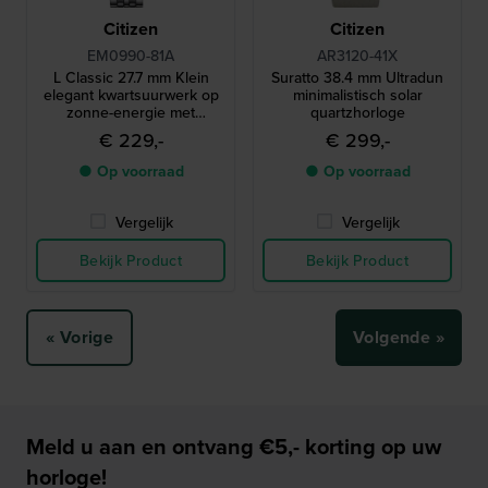
Citizen
Citizen
EM0990-81A
AR3120-41X
L Classic 27.7 mm Klein
Suratto 38.4 mm Ultradun
elegant kwartsuurwerk op
minimalistisch solar
zonne-energie met
quartzhorloge
cabochonkroon
€ 229,-
€ 299,-
● Op voorraad
● Op voorraad
Vergelijk
Vergelijk
Bekijk Product
Bekijk Product
« Vorige
Volgende »
Meld u aan en ontvang €5,- korting op uw
horloge!