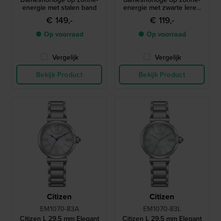
energie met stalen band
energie met zwarte leren
band
€ 149,-
€ 119,-
● Op voorraad
● Op voorraad
Vergelijk
Vergelijk
Bekijk Product
Bekijk Product
Citizen
Citizen
EM1070-83A
EM1070-83L
Citizen L 29.5 mm Elegant
Citizen L 29.5 mm Elegant