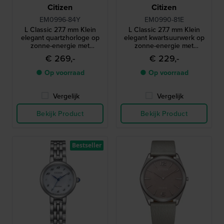
Citizen
Citizen
EM0996-84Y
EM0990-81E
L Classic 27.7 mm Klein
L Classic 27.7 mm Klein
elegant quartzhorloge op
elegant kwartsuurwerk op
zonne-energie met
zonne-energie met
cabochonkroon en
cabochonkroon
€ 269,-
€ 229,-
parelmoer wijzerplaat
● Op voorraad
● Op voorraad
Vergelijk
Vergelijk
Bekijk Product
Bekijk Product
Bestseller