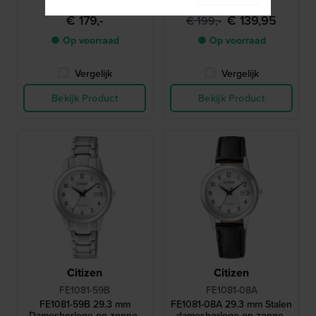
kristallen indexen
€ 179,-
€ 139,95
€ 199,-
● Op voorraad
● Op voorraad
Vergelijk
Vergelijk
Bekijk Product
Bekijk Product
Citizen
Citizen
FE1081-59B
FE1081-08A
FE1081-59B 29.3 mm
FE1081-08A 29.3 mm Stalen
Dameshorloge op zonne-
dameshorloge op zonne-