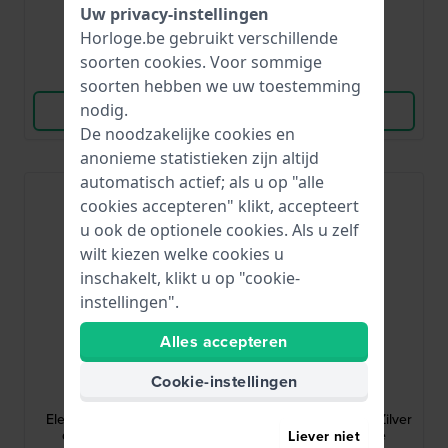
€ 199,-
€ 229,-
Uw privacy-instellingen
● Op voorraad
● Op voorraad
Horloge.be gebruikt verschillende
soorten
cookies
. Voor sommige
Vergelijk
Vergelijk
soorten hebben we uw toestemming
nodig.
Bekijk Product
Bekijk Product
De noodzakelijke cookies en
anonieme statistieken zijn altijd
automatisch actief; als u op "alle
cookies accepteren" klikt, accepteert
u ook de optionele cookies. Als u zelf
wilt kiezen welke cookies u
inschakelt, klikt u op "cookie-
instellingen".
Alles accepteren
Citizen
Citizen
Cookie-instellingen
FE1246-85A
EW3196-81AE
Elegance 29.4 mm Solar
EW3196-81AE 26 mm Zilver
dameshorloge met
solar dameshorloe
Liever niet