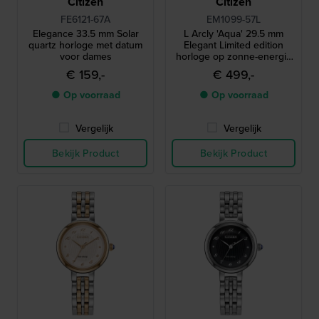
Citizen
Citizen
FE6121-67A
EM1099-57L
Elegance 33.5 mm Solar
L Arcly 'Aqua' 29.5 mm
quartz horloge met datum
Elegant Limited edition
voor dames
horloge op zonne-energie
met echt diamanten accent
€ 159,-
€ 499,-
● Op voorraad
● Op voorraad
Vergelijk
Vergelijk
Bekijk Product
Bekijk Product