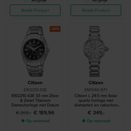
Bekijk Product
Bekijk Product
-30%
Citizen
Citizen
EW2210-53E
EM1060-87Y
EW2210-53E 33 mm Zilver
Citizen L 29.5 mm Solar
& Zwart Titanium
quartz horloge met
Dameshorloge met Datum
diamanten en cabochon
kroon
€ 189,96
€ 349,-
€ 269,-
● Op voorraad
● Op voorraad