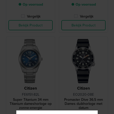
● Op voorraad
● Op voorraad
Vergelijk
Vergelijk
Bekijk Product
Bekijk Product
Citizen
Citizen
FE6151-82L
EO2020-08E
Super Titanium 34 mm
Promaster Dive 36.5 mm
Titanium dameshorloge op
Dames duikhorloge met
zonne-energie
datum