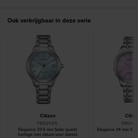
Ook verkrijgbaar in deze serie
Citizen
Citiz
FE6121-67L
EM0411-
Elegance 33.5 mm Solar quartz
Elegance 34 mm Sola
horloge met datum voor dames