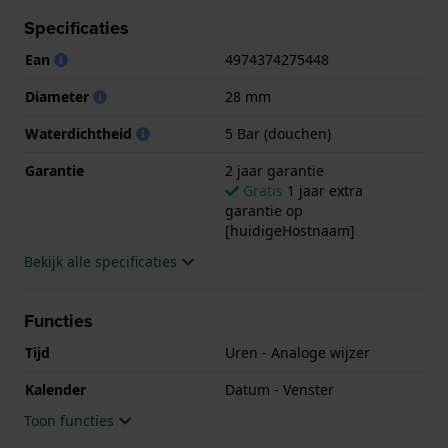
geschikt is om mee te douchen. Verder wordt het
Specificaties
horloge geleverd met 2 jaar garantie.
Ean
4974374275448
.
Diameter
28 mm
Waterdichtheid
5 Bar (douchen)
Garantie
2 jaar garantie
Gratis
1 jaar extra
garantie op
[huidigeHostnaam]
Bekijk alle specificaties
Functies
Tijd
Uren - Analoge wijzer
Kalender
Datum - Venster
Toon functies