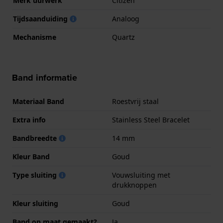
Merk uurwerk
Citizen
Tijdsaanduiding
Analoog
Mechanisme
Quartz
Band informatie
Materiaal Band
Roestvrij staal
Extra info
Stainless Steel Bracelet
Bandbreedte
14 mm
Kleur Band
Goud
Type sluiting
Vouwsluiting met
drukknoppen
Kleur sluiting
Goud
Band op maat gemaakt?
Ja