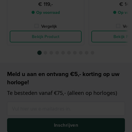
€ 119,-
€ 149
● Op voorraad
● Op voo
Vergelijk
Verge
Bekijk Product
Bekijk Pr
Meld u aan en ontvang €5,- korting op uw
horloge!
Te besteden vanaf €75,- (alleen op horloges)
Inschrijven