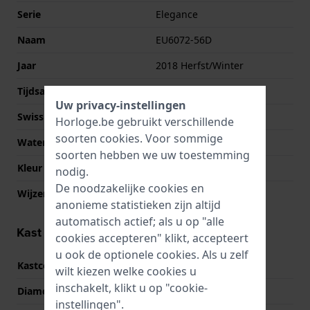
Serie
Elegance
Naam
EU6072-56D
Jaar
2018 Herfst/Winter
Tijdsaanduiding
Analoog
Uw privacy-instellingen
Swiss Made
Nee
Horloge.be gebruikt verschillende
soorten
cookies
. Voor sommige
Waterdichtheid
5 Bar (douchen)
soorten hebben we uw toestemming
Kleur Wijzerplaat
Parelmoer
nodig.
De noodzakelijke cookies en
Wijzer kleuren (u,m,s)
Goud, Goud, Goud
anonieme statistieken zijn altijd
automatisch actief; als u op "alle
Kast informatie
cookies accepteren" klikt, accepteert
u ook de optionele cookies. Als u zelf
Kastcode
S114284
wilt kiezen welke cookies u
inschakelt, klikt u op "cookie-
Diameter
28 mm
instellingen".