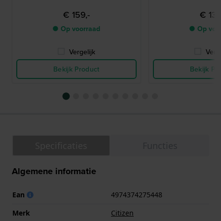
€ 159,-
€ 139
● Op voorraad
● Op voo
Vergelijk
Verge
Bekijk Product
Bekijk Pr
Specificaties
Functies
Algemene informatie
Ean
4974374275448
Merk
Citizen