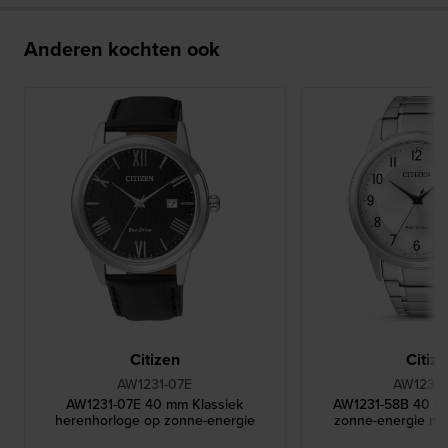
Anderen kochten ook
Citizen
Citiz
AW1231-07E
AW1231-
AW1231-07E 40 mm Klassiek
AW1231-58B 40 m
herenhorloge op zonne-energie
zonne-energie me