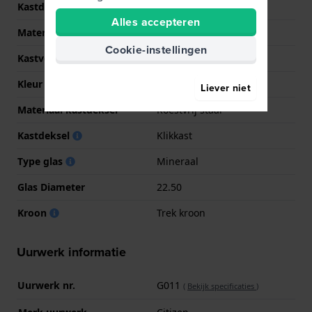
Kastdikte
7.5 mm
Alles accepteren
Materiaal
Roestvrij staal
Cookie-instellingen
Kastvorm
Rond
Kleur kast
Goud
Liever niet
Materiaal kastdeksel
Roestvrij staal
Kastdeksel
Klikkast
Type glas
Mineraal
Glas Diameter
22.50
Kroon
Trek kroon
Uurwerk informatie
Uurwerk nr.
G011
(
Bekijk specificaties
)