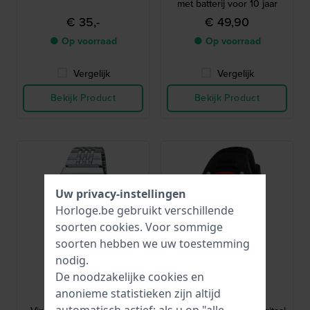
met batterij voor 10 jaar
€ 35,-
€ 49,90
● Op voorraad
● Op voorraad
Vergelijk
Vergelijk
Bekijk Product
Bekijk Product
Uw privacy-instellingen
Horloge.be gebruikt verschillende
soorten
cookies
. Voor sommige
soorten hebben we uw toestemming
nodig.
De noodzakelijke cookies en
Casio
Olympic
anonieme statistieken zijn altijd
ABL-100WE-1BEF
OL45HKR015
automatisch actief; als u op "alle