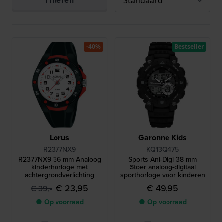
Filteren
-40%
Bestseller
Lorus
Garonne Kids
R2377NX9
KQ13Q475
R2377NX9 36 mm Analoog
Sports Ani-Digi 38 mm
kinderhorloge met
Stoer analoog-digitaal
achtergrondverlichting
sporthorloge voor kinderen
€ 23,95
€ 49,95
€ 39,-
● Op voorraad
● Op voorraad