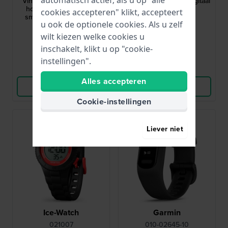
Vintage 37.9 mm Vintage
Digital 35 mm Zwart digitaal
horloge met Bluetooth
kinderhorloge
cookies accepteren" klikt, accepteert
smart phone koppeling
u ook de optionele cookies. Als u zelf
€ 79,90
€ 39,95
wilt kiezen welke cookies u
● Op voorraad
● Op voorraad
inschakelt, klikt u op "cookie-
instellingen".
Vergelijk
Vergelijk
Alles accepteren
Bekijk Product
Bekijk Product
Cookie-instellingen
Liever niet
Ice-Watch
Garmin
021007
010-02645-10