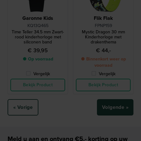
Garonne Kids
Flik Flak
KQ13Q465
FPNP159
Time Teller 34.5 mm Zwart-
Mystic Dragon 30 mm
rood kinderhorloge met
Kinderhorloge met
siliconen band
drakenthema
€ 39,95
€ 44,-
● Op voorraad
● Binnenkort weer op
voorraad
Vergelijk
Vergelijk
Bekijk Product
Bekijk Product
« Vorige
Volgende »
Meld u aan en ontvang €5,- korting op uw