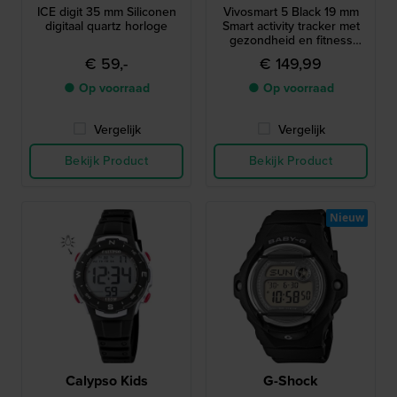
ICE digit 35 mm Siliconen
Vivosmart 5 Black 19 mm
digitaal quartz horloge
Smart activity tracker met
gezondheid en fitness
functies
€ 59,-
€ 149,99
● Op voorraad
● Op voorraad
Vergelijk
Vergelijk
Bekijk Product
Bekijk Product
Nieuw
Calypso Kids
G-Shock