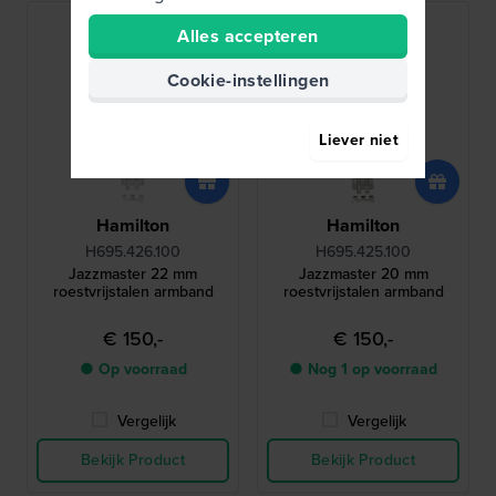
Alles accepteren
Cookie-instellingen
Liever niet
Hamilton
Hamilton
H695.426.100
H695.425.100
Jazzmaster 22 mm
Jazzmaster 20 mm
roestvrijstalen armband
roestvrijstalen armband
€ 150,-
€ 150,-
● Op voorraad
● Nog 1 op voorraad
Vergelijk
Vergelijk
Bekijk Product
Bekijk Product