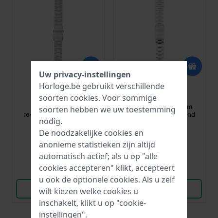
Uw privacy-instellingen
Hamilton
Hamilton
Horloge.be gebruikt verschillende
H695.646.100
H695.717.100
soorten
cookies
. Voor sommige
Khaki King 21 mm
Khaki Aviation 22 mm
soorten hebben we uw toestemming
roestvrijstalen armband
roestvrijstalen armband
nodig.
De noodzakelijke cookies en
€ 150,-
€ 150,-
anonieme statistieken zijn altijd
● Op voorraad
● Op voorraad
automatisch actief; als u op "alle
cookies accepteren" klikt, accepteert
Vergelijk
Vergelijk
u ook de optionele cookies. Als u zelf
Bekijk Product
Bekijk Product
wilt kiezen welke cookies u
inschakelt, klikt u op "cookie-
instellingen".