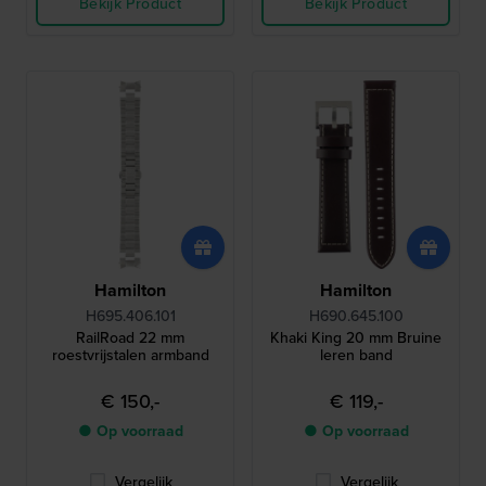
Bekijk Product
Bekijk Product
Hamilton
Hamilton
H695.406.101
H690.645.100
RailRoad 22 mm
Khaki King 20 mm Bruine
roestvrijstalen armband
leren band
€ 150,-
€ 119,-
● Op voorraad
● Op voorraad
Vergelijk
Vergelijk