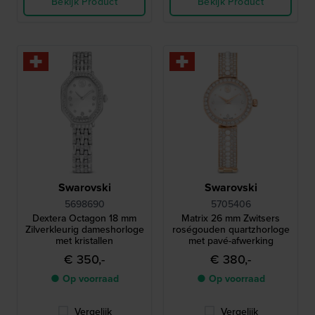
Bekijk Product
Bekijk Product
Swarovski
Swarovski
5698690
5705406
Dextera Octagon 18 mm
Matrix 26 mm Zwitsers
Zilverkleurig dameshorloge
roségouden quartzhorloge
met kristallen
met pavé-afwerking
€ 350,-
€ 380,-
● Op voorraad
● Op voorraad
Vergelijk
Vergelijk