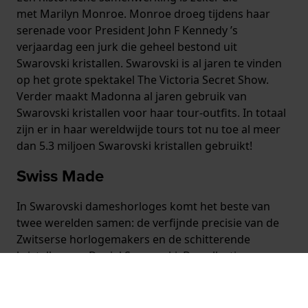
met Marilyn Monroe. Monroe droeg tijdens haar
serenade voor President John F Kennedy ’s
verjaardag een jurk die geheel bestond uit
Swarovski kristallen. Swarovski is al jaren te vinden
op het grote spektakel The Victoria Secret Show.
Verder maakt Madonna al jaren gebruik van
Swarovski kristallen voor haar tour-outfits. In totaal
zijn er in haar wereldwijde tours tot nu toe al meer
dan 5.3 miljoen Swarovski kristallen gebruikt!
Swiss Made
In Swarovski dameshorloges komt het beste van
twee werelden samen: de verfijnde precisie van de
Zwitserse horlogemakers en de schitterende
kristallen van Daniel Swarovski. De collectie
Swarovski horloges voor dames schreeuwt dan ook
luxe en
glamour
met af een toe een knipoog door
bijzondere vormen en kleuren.