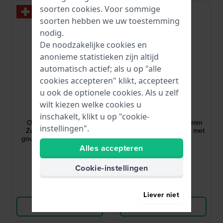
soorten
cookies
. Voor sommige
soorten hebben we uw toestemming
nodig.
De noodzakelijke cookies en
anonieme statistieken zijn altijd
automatisch actief; als u op "alle
cookies accepteren" klikt, accepteert
u ook de optionele cookies. Als u zelf
Swarovski
Swarovski
wilt kiezen welke cookies u
5730194
5730146
inschakelt, klikt u op "cookie-
Octea Chrono 37 mm
Crystalline Aura 35.5 mm
instellingen".
Zwitserse champagne
Elegant dameshorloge met
gouden chronograaf met
kristallen
kristallen en facetgeslepen
Alles accepteren
€ 500,-
€ 350,-
lunette
● Op voorraad
● Op voorraad
Cookie-instellingen
Vergelijk
Vergelijk
Liever niet
Bekijk Product
Bekijk Product