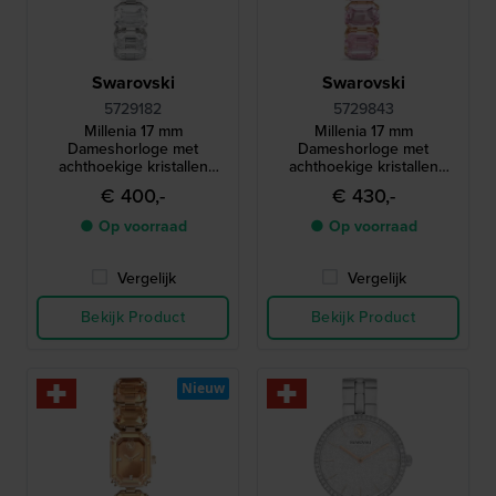
Swarovski
Swarovski
5729182
5729843
Millenia 17 mm
Millenia 17 mm
Dameshorloge met
Dameshorloge met
achthoekige kristallen
achthoekige kristallen
armband
armband
€ 400,-
€ 430,-
● Op voorraad
● Op voorraad
Vergelijk
Vergelijk
Bekijk Product
Bekijk Product
Nieuw