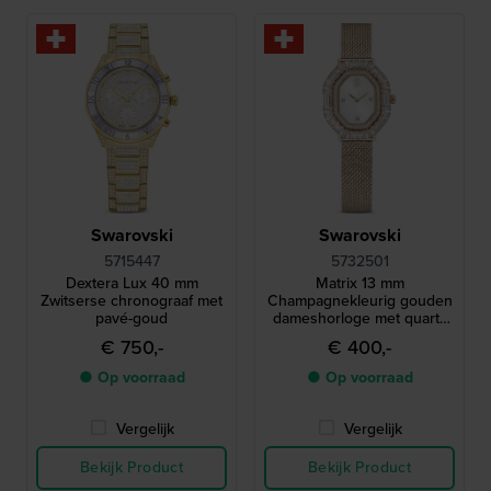
Swarovski
Swarovski
5715447
5732501
Dextera Lux 40 mm
Matrix 13 mm
Zwitserse chronograaf met
Champagnekleurig gouden
pavé-goud
dameshorloge met quartz
uurwerk en kristallen
€ 750,-
€ 400,-
● Op voorraad
● Op voorraad
Vergelijk
Vergelijk
Bekijk Product
Bekijk Product