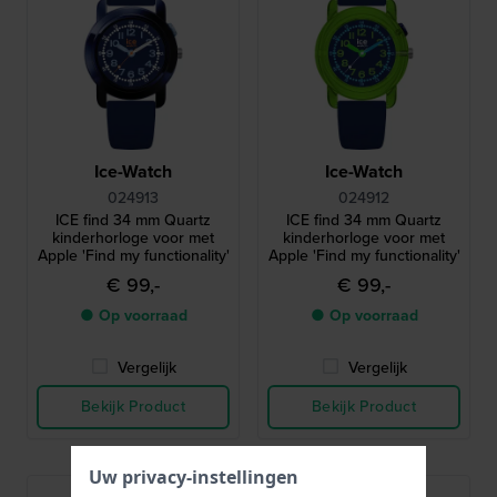
Ice-Watch
Ice-Watch
024913
024912
ICE find 34 mm Quartz
ICE find 34 mm Quartz
kinderhorloge voor met
kinderhorloge voor met
Apple 'Find my functionality'
Apple 'Find my functionality'
€ 99,-
€ 99,-
● Op voorraad
● Op voorraad
Vergelijk
Vergelijk
Bekijk Product
Bekijk Product
Uw privacy-instellingen