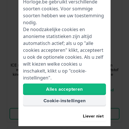
Horloge.be gebruikt verschillende
soorten
cookies
. Voor sommige
soorten hebben we uw toestemming
nodig.
De noodzakelijke cookies en
anonieme statistieken zijn altijd
automatisch actief; als u op "alle
cookies accepteren" klikt, accepteert
Ice-Watch
Ice-Watch
u ook de optionele cookies. Als u zelf
024547
024501
wilt kiezen welke cookies u
ICE smart junior 3.0 FM 35
ICE learning - Green
mm Smartwatch voor
Dinosaur 28 mm Kunststof
inschakelt, klikt u op "cookie-
kinderen met Apple Find
quartz kinderhorloge
instellingen".
My geolocatie-functionaliteit
€ 99,-
€ 39,-
Alles accepteren
● Op voorraad
● Nog 1 op voorraad
Cookie-instellingen
Vergelijk
Vergelijk
Bekijk Product
Bekijk Product
Liever niet