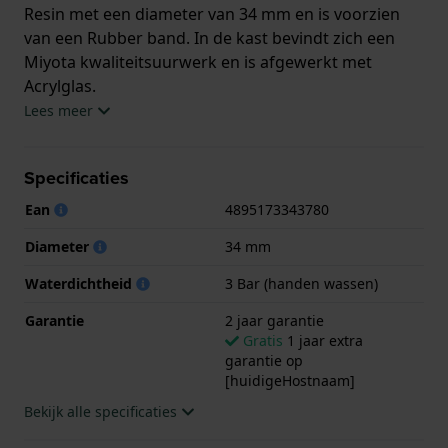
Resin met een diameter van 34 mm en is voorzien
van een Rubber band. In de kast bevindt zich een
Miyota kwaliteitsuurwerk en is afgewerkt met
Acrylglas.
Lees meer
Het horloge is 3ATM. Dit betekent dat het horloge
spatwaterdicht is.. Verder wordt het horloge
Specificaties
geleverd met 2 jaar garantie.
Ean
4895173343780
.
Diameter
34 mm
Waterdichtheid
3 Bar (handen wassen)
Garantie
2 jaar garantie
Gratis
1 jaar extra
garantie op
[huidigeHostnaam]
Bekijk alle specificaties