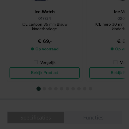
Ice-Watch
Ice-Wa
017734
02032
ICE cartoon 35 mm Blauw
ICE hero 30 mm Bl
kinderhorloge
kinderho
€ 69,-
€ 69,
● Op voorraad
● Op voo
Vergelijk
Verge
Bekijk Product
Bekijk Pr
Specificaties
Functies