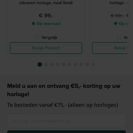
siliconen horloge, maat Small
horloge - ma
€ 99,-
€ 
€ 99,-
● Op voorraad
● Op voo
Vergelijk
Verge
Bekijk Product
Bekijk Pr
Meld u aan en ontvang €5,- korting op uw
horloge!
Te besteden vanaf €75,- (alleen op horloges)