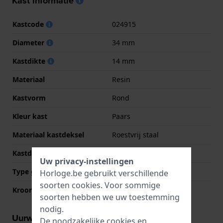
Kast informatie
Kastcode
024915
Diameter
34 mm
Kastdikte
14 mm
Materiaal
Resin
Kastvorm
Rond
Kleur kast
Paars
Materiaal kastdeksel
Roestvrij staal
Kastdeksel
Gedicht met schroefjes
Uw privacy-instellingen
Type glas
Acryl
Horloge.be gebruikt verschillende
soorten
cookies
. Voor sommige
Kroon
Trek kroon
soorten hebben we uw toestemming
nodig.
Uurwerk informatie
De noodzakelijke cookies en