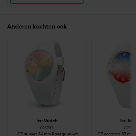
Anderen kochten ook
Ice-Watch
Ice-Wa
015743
02325
ICE sunset 34 mm Roségoud-wit
ICE cocorico 37 mm S