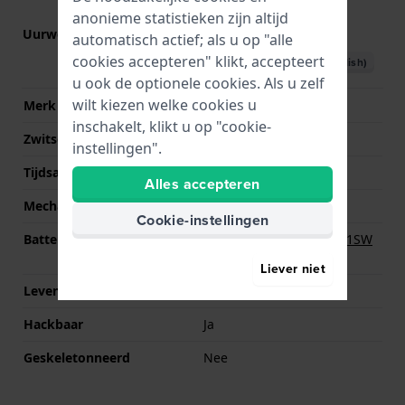
anonieme statistieken zijn altijd
Uurwerk nr.
GL32
(
Bekijk specificaties
)
automatisch actief; als u op "alle
cookies accepteren" klikt, accepteert
Download handboek (English)
u ook de optionele cookies. Als u zelf
wilt kiezen welke cookies u
Merk uurwerk
Miyota
inschakelt, klikt u op "cookie-
Zwitsers uurwerk
Nee
instellingen".
Tijdsaanduiding
Analoog
Alles accepteren
Mechanisme
Quartz
Cookie-instellingen
Batterij
Renata R364 364 / SR621SW
Batterij
Liever niet
Levensduur batterij
36 Maanden
Hackbaar
Ja
Geskeletonneerd
Nee