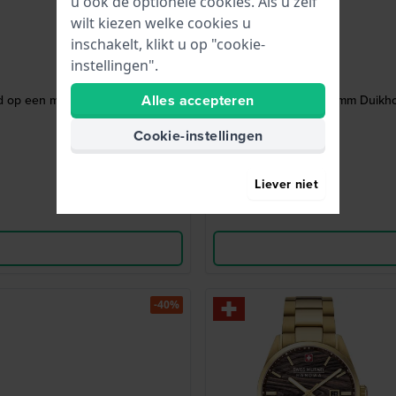
u ook de optionele cookies. Als u zelf
wilt kiezen welke cookies u
inschakelt, klikt u op "cookie-
instellingen".
Alles accepteren
 op een model uit 1978
Breakwater 43 mm Duikhor
Cookie-instellingen
Liever niet
-40%