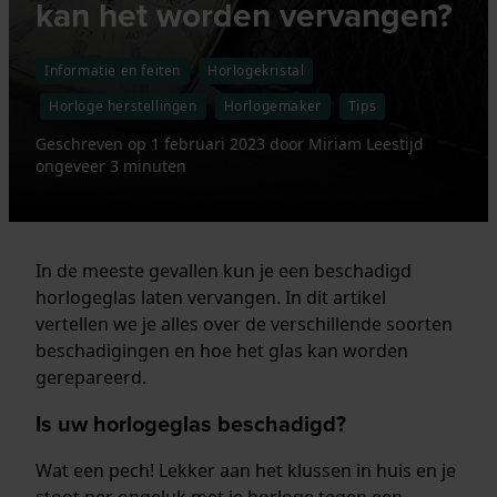
kan het worden vervangen?
Informatie en feiten
Horlogekristal
Horloge herstellingen
Horlogemaker
Tips
Geschreven op
1 februari 2023
door
Miriam
Leestijd
ongeveer 3 minuten
In de meeste gevallen kun je een beschadigd
horlogeglas laten vervangen. In dit artikel
vertellen we je alles over de verschillende soorten
beschadigingen en hoe het glas kan worden
gerepareerd.
Is uw horlogeglas beschadigd?
Wat een pech! Lekker aan het klussen in huis en je
stoot per ongeluk met je horloge tegen een