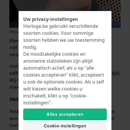
Uw privacy-instellingen
Horloge.be gebruikt verschillende
Plexiglas machinaal polijsten
soorten
cookies
. Voor sommige
soorten hebben we uw toestemming
Kleine krassen in mineraalglas kan je soms
nodig.
zelf
opvullen met een speciaal vulmiddel
. Wij
De noodzakelijke cookies en
verkopen hiervoor speciale sets.
anonieme statistieken zijn altijd
Horlogeglas gemaakt van mineraalglas of
automatisch actief; als u op "alle
saffierglas kan niet of nauwelijks worden gepolijst.
cookies accepteren" klikt, accepteert
Wij raden daarom aan een ernstig gekrast
u ook de optionele cookies. Als u zelf
mineraal- of saffierglas altijd te vervangen.
wilt kiezen welke cookies u
inschakelt, klikt u op "cookie-
Het horlogeglas is gebroken of gebarsten
instellingen".
Helaas kan een gebroken of gebarsten glas niet
Alles accepteren
worden gerepareerd. De horlogemaker kan het
horlogeglas wel vervangen.
Cookie-instellingen