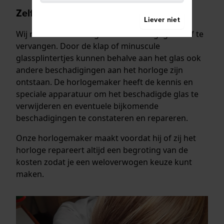
Zelf horlogeglas vervangen
Liever niet
Wij raden af om een gebroken horlogeglas zelf te
vervangen. Door de klap of minuscule
glassplintertjes kunnen behalve aan het glas ook
andere beschadigingen aan het horloge zijn
ontstaan. De horlogemaker heeft de kennis en
speciale apparatuur om het beschadigde glas te
verwijderen en eventuele bijkomende
beschadigingen te constateren en repareren.
Onze horlogemaker maakt voordat hij of zij het
horloge repareert altijd een begroting van de
kosten zodat je een weloverwogen keuze kunt
maken.