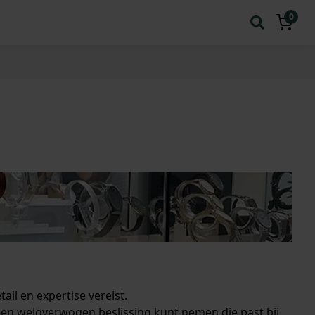
0
il en expertise vereist.
 een weloverwogen beslissing kunt nemen die past bij