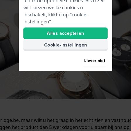
u ook de optionele cookies. Als u zelf
wilt kiezen welke cookies u
inschakelt, klikt u op "cookie-
instellingen".
Alles accepteren
Cookie-instellingen
Liever niet
rloge.be, maar wilt u het graag in het echt zien en vasthou
eggen het product dan 5 werkdagen voor u apart bij ons op 