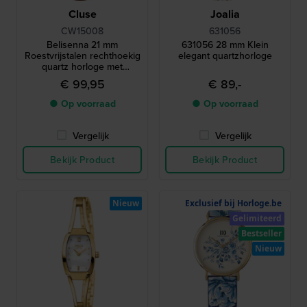
Cluse
Joalia
CW15008
631056
Belisenna 21 mm
631056 28 mm Klein
Roestvrijstalen rechthoekig
elegant quartzhorloge
quartz horloge met
Romeinse indexen
€ 99,95
€ 89,-
● Op voorraad
● Op voorraad
Vergelijk
Vergelijk
Bekijk Product
Bekijk Product
Nieuw
Exclusief bij Horloge.be
Gelimiteerd
Bestseller
Nieuw