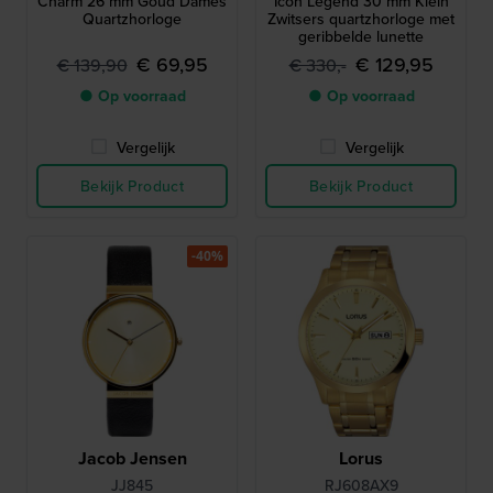
Charm 26 mm Goud Dames
Icon Legend 30 mm Klein
Quartzhorloge
Zwitsers quartzhorloge met
geribbelde lunette
€ 69,95
€ 129,95
€ 139,90
€ 330,-
● Op voorraad
● Op voorraad
Vergelijk
Vergelijk
Bekijk Product
Bekijk Product
-40%
Jacob Jensen
Lorus
JJ845
RJ608AX9