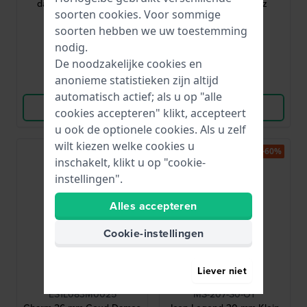
dames quartzhorloge
Retro digitaal quartz
soorten
cookies
. Voor sommige
horloge
€ 179,-
€ 69,90
soorten hebben we uw toestemming
nodig.
● Op voorraad
● Op voorraad
De noodzakelijke cookies en
anonieme statistieken zijn altijd
Vergelijk
Vergelijk
automatisch actief; als u op "alle
Bekijk Product
Bekijk Product
cookies accepteren" klikt, accepteert
u ook de optionele cookies. Als u zelf
wilt kiezen welke cookies u
-50%
-60%
inschakelt, klikt u op "cookie-
instellingen".
Alles accepteren
Cookie-instellingen
Liever niet
Esprit
Mondia
ES1L083M0025
MS-207-S0-OY