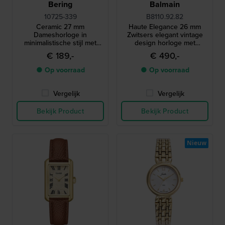
Bering
Balmain
10725-339
B8110.92.82
Ceramic 27 mm
Haute Elegance 26 mm
Dameshorloge in
Zwitsers elegant vintage
minimalistische stijl met
design horloge met
diamanten en een
parelmoer wijzerplaat
€ 189,-
€ 490,-
keramische lunette
● Op voorraad
● Op voorraad
Vergelijk
Vergelijk
Bekijk Product
Bekijk Product
Nieuw