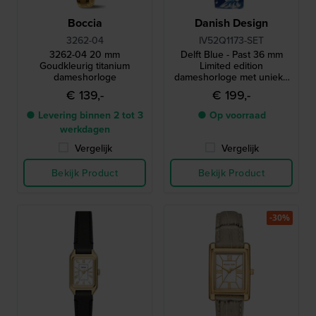
Boccia
Danish Design
3262-04
IV52Q1173-SET
3262-04 20 mm
Delft Blue - Past 36 mm
Goudkleurig titanium
Limited edition
dameshorloge
dameshorloge met unieke
Delfts blauwe hanger
€ 139,-
€ 199,-
● Levering binnen 2 tot 3
● Op voorraad
werkdagen
Vergelijk
Vergelijk
Bekijk Product
Bekijk Product
-30%