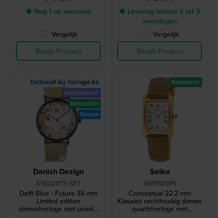
● Nog 1 op voorraad
● Levering binnen 2 tot 3
werkdagen
Vergelijk
Vergelijk
Bekijk Product
Bekijk Product
Exclusief bij Horloge.be
Bestseller
Gelimiteerd
Bestseller
Nieuw
Danish Design
Seiko
IV53Q1173-SET
SWR100P1
Delft Blue - Future 36 mm
Conceptual 22.2 mm
Limited edition
Klassiek rechthoekig dames
dameshorloge met unieke
quartzhorloge met
Delfts blauwe hanger
parelmoer wijzerplaat