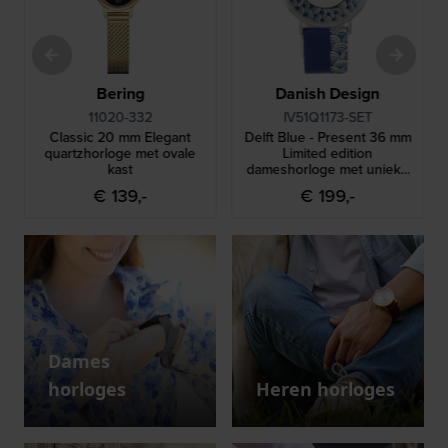
Bering
Danish Design
11020-332
IV51Q1173-SET
Classic 20 mm Elegant
Delft Blue - Present 36 mm
quartzhorloge met ovale
Limited edition
kast
dameshorloge met unieke
Delfts blauwe hanger
€ 139,-
€ 199,-
Dames
horloges
Heren horloges