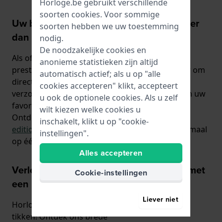
Horloge.be gebruikt verschillende
soorten
cookies
. Voor sommige
Uw betrouwbare officiële dealer van meer
soorten hebben we uw toestemming
dan 70 horlogemerken
nodig.
De noodzakelijke cookies en
Als officiële dealer hebben we meer dan 70
anonieme statistieken zijn altijd
prestigieuze horlogemerken op voorraad, klaar om
automatisch actief; als u op "alle
direct vanuit ons eigen magazijn te worden
cookies accepteren" klikt, accepteert
verzonden. Bestel op een doordeweekse dag en uw
u ook de optionele cookies. Als u zelf
favoriete horloge is binnen 24 uur onderweg!
wilt kiezen welke cookies u
Ontdek onze exclusieve collecties
limited
inschakelt, klikt u op "cookie-
editions
,
smartwatches
en
designhorloges
, allemaal
instellingen".
op één plek.
Alles accepteren
Verleng de levensduur van uw horloge met
Cookie-instellingen
een nieuwe horlogeband
Liever niet
Horloge.be laat uw geliefde horloge jarenlang
tikken! Ontdek ons brede