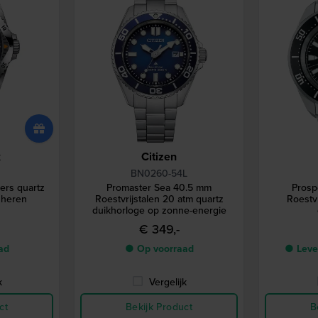
x
Citizen
BN0260-54L
ers quartz
Promaster Sea 40.5 mm
Prosp
 heren
Roestvrijstalen 20 atm quartz
Roestvr
duikhorloge op zonne-energie
€ 349,-
ad
● Op voorraad
● Lever
k
Vergelijk
ct
Bekijk Product
B