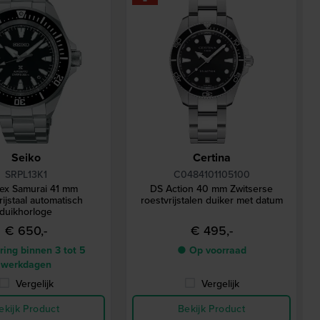
Seiko
Certina
SRPL13K1
C0484101105100
ex Samurai 41 mm
DS Action 40 mm Zwitserse
ijstaal automatisch
roestvrijstalen duiker met datum
duikhorloge
€ 650,-
€ 495,-
ing binnen 3 tot 5
● Op voorraad
werkdagen
Vergelijk
Vergelijk
ekijk Product
Bekijk Product