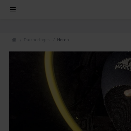
Duikhorloges
Heren