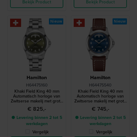
Bekijk Product
Bekijk Product
Nieuw
Nieuw
Hamilton
Hamilton
H64475160
H64475540
Khaki Field King 40 mm
Khaki Field King 40 mm
Automatisch horloge van
Automatisch horloge van
Zwitserse makelij met grote
Zwitserse makelij met grote
dag-datum
dag-datum
€ 825,-
€ 745,-
● Levering binnen 2 tot 5
● Levering binnen 2 tot 5
werkdagen
werkdagen
Vergelijk
Vergelijk