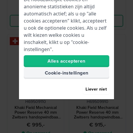
anonieme statistieken zijn altijd
Vergelijk
Vergelijk
automatisch actief; als u op "alle
cookies accepteren" klikt, accepteert
Bekijk Product
Bekijk Product
u ook de optionele cookies. Als u zelf
wilt kiezen welke cookies u
inschakelt, klikt u op "cookie-
instellingen".
Alles accepteren
Cookie-instellingen
Liever niet
Hamilton
Hamilton
H69509110
H69509910
Khaki Field Mechanical
Khaki Field Mechanical
Power Reserve 40 mm
Power Reserve 40 mm
Zwitsers handopwindbaar
Zwitsers handopwindbaar
horloge met gangreserve-
horloge met gangreserve-
€ 995,-
€ 915,-
indicator
indicator