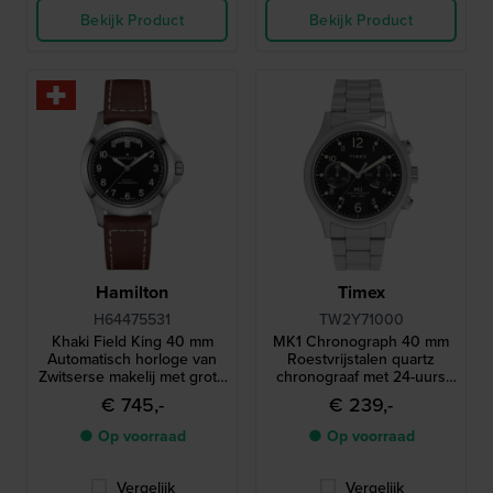
Bekijk Product
Bekijk Product
Hamilton
Timex
H64475531
TW2Y71000
Khaki Field King 40 mm
MK1 Chronograph 40 mm
Automatisch horloge van
Roestvrijstalen quartz
Zwitserse makelij met grote
chronograaf met 24-uurs
dag-datum
wijzerplaat
€ 745,-
€ 239,-
● Op voorraad
● Op voorraad
Vergelijk
Vergelijk