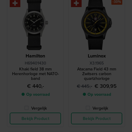
-30%
Hamilton
Luminox
H69401430
X3.1965
Khaki field 38 mm
Atacama Field 43 mm
Herenhorloge met NATO-
Zwitsers carbon
band
quartzhorloge
€ 440,-
€ 309,95
€ 445,-
● Op voorraad
● Op voorraad
Vergelijk
Vergelijk
Bekijk Product
Bekijk Product