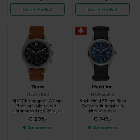
Bekijk Product
Bekijk Product
Timex
Hamilton
TW2Y71100
H70455940
MK1 Chronograph 40 mm
Khaki Field 38 mm Staal
Roestvrijstalen quartz
Zwitsers Automatisch
chronograaf met 24-uurs
Herenhorloge
wijzerplaat
€ 209,-
€ 745,-
● Op voorraad
● Op voorraad