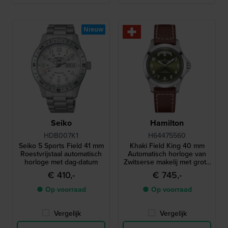
Nieuw
Seiko
Hamilton
HDB007K1
H64475560
Seiko 5 Sports Field 41 mm
Khaki Field King 40 mm
Roestvrijstaal automatisch
Automatisch horloge van
horloge met dag-datum
Zwitserse makelij met grote
dag-datum
€ 410,-
€ 745,-
● Op voorraad
● Op voorraad
Vergelijk
Vergelijk