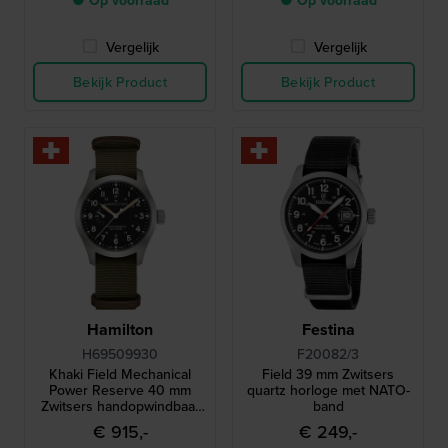
● Op voorraad
● Op voorraad
Vergelijk
Vergelijk
Bekijk Product
Bekijk Product
Hamilton
Festina
H69509930
F20082/3
Khaki Field Mechanical
Field 39 mm Zwitsers
Power Reserve 40 mm
quartz horloge met NATO-
Zwitsers handopwindbaar
band
horloge met gangreserve-
€ 915,-
€ 249,-
indicator