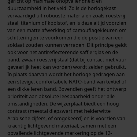
gericht op maximale onopvallendheid en
duurzaamheid in het veld. Zo is de horlogekast
vervaardigd uit robuuste materialen zoals roestvrij
staal, titanium of koolstof, en is deze altijd voorzien
van een matte afwerking of camouflagekleuren om
schitteringen te voorkomen die de positie van een
soldaat zouden kunnen verraden. Dit principe geldt
ook voor het antireflecterende saffierglas en de
band; zwaar roestvrij staal (dat bij contact met vuur
gevaarlijk heet kan worden) wordt zelden gebruikt.
In plaats daarvan wordt het horloge gedragen aan
een stevige, comfortabele NATO-band van textiel of
een dikke leren band. Bovendien geeft het ontwerp
prioriteit aan absolute leesbaarheid onder alle
omstandigheden. De wijzerplaat biedt een hoog
contrast (meestal diepzwart met helderwitte
Arabische cijfers, of omgekeerd) en is voorzien van
krachtig lichtgevend materiaal, samen met een
opvallende lichtgevende markering op de 12-