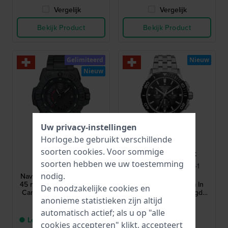
Vergelijk
Vergelijk
Bekijk Product
Bekijk Product
Gelimiteerd
Nieuw
Nieuw
Uw privacy-instellingen
Horloge.be gebruikt verschillende
soorten
cookies
. Voor sommige
Luminox
Maurice Lacroix
soorten hebben we uw toestemming
XS.3515.N
PT1038-SSL22-330-1
nodig.
Navy Seal - Semper Fortis
Pontos S Solar
45 mm Limited edition Full
Chronograph 42 mm In
De noodzakelijke cookies en
Carbonox, in Zwitserland
Zwitserland vervaardigde
anonieme statistieken zijn altijd
vervaardigd quartzhorloge
quartz-chronograaf op
€ 525,-
€ 1.575,-
zonne-energie
automatisch actief; als u op "alle
● Levering binnen 3 tot 7
● Op voorraad
cookies accepteren" klikt, accepteert