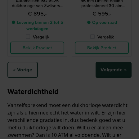
Automatisch ISO 6425
46 mm Limited edition
duikhorloge van Zwitserse
professioneel 30 atm
makelij met datum
duikhorloge op zonne-
€ 895,-
€ 595,-
energie met bandverlenger
● Levering binnen 2 tot 5
● Op voorraad
werkdagen
Vergelijk
Vergelijk
Bekijk Product
Bekijk Product
« Vorige
Volgende »
Waterdichtheid
Vanzelfsprekend moet een duikhorloge waterdicht
zijn als u hiermee echt het water in wilt. Er zijn hier
verschillende gradaties in, dus bedenk goed wat u
met u duikhorloge wilt doen. Wilt u er alleen mee
zwemmen? Dan is 10 ATM al voldoende. Wilt u er