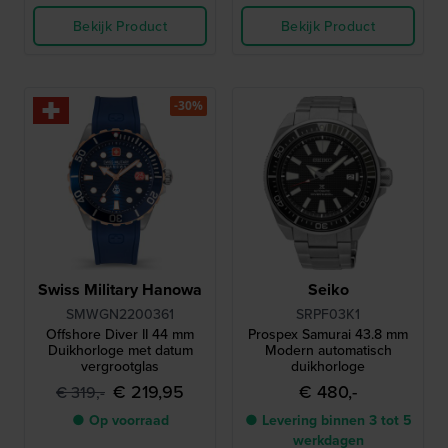
Bekijk Product
Bekijk Product
-30%
Swiss Military Hanowa
Seiko
SMWGN2200361
SRPF03K1
Offshore Diver II 44 mm
Prospex Samurai 43.8 mm
Duikhorloge met datum
Modern automatisch
vergrootglas
duikhorloge
€ 219,95
€ 480,-
€ 319,-
● Op voorraad
● Levering binnen 3 tot 5
werkdagen