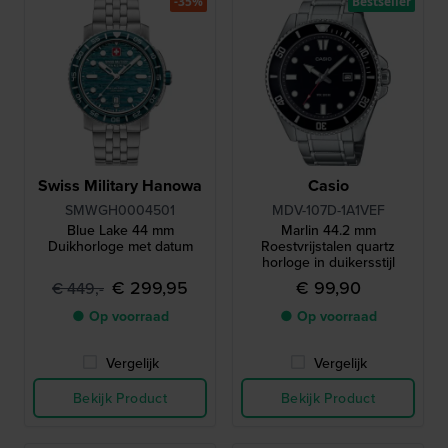
-35%
Bestseller
Swiss Military Hanowa
Casio
SMWGH0004501
MDV-107D-1A1VEF
Blue Lake 44 mm
Marlin 44.2 mm
Duikhorloge met datum
Roestvrijstalen quartz
horloge in duikersstijl
€ 299,95
€ 99,90
€ 449,-
● Op voorraad
● Op voorraad
Vergelijk
Vergelijk
Bekijk Product
Bekijk Product