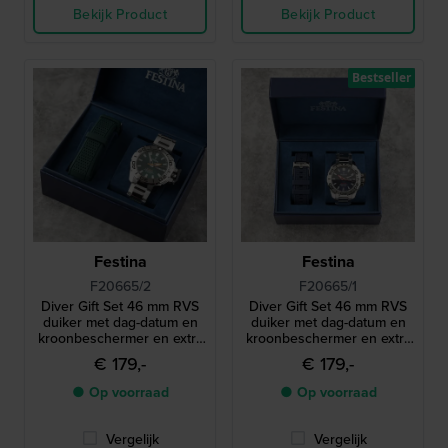
Bekijk Product
Bekijk Product
Bestseller
Festina
Festina
F20665/2
F20665/1
Diver Gift Set 46 mm RVS
Diver Gift Set 46 mm RVS
duiker met dag-datum en
duiker met dag-datum en
kroonbeschermer en extra
kroonbeschermer en extra
band
band
€ 179,-
€ 179,-
● Op voorraad
● Op voorraad
Vergelijk
Vergelijk