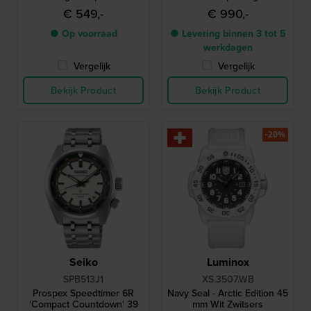
energie met interne
dagen gangreserve
€ 549,-
€ 990,-
luchtvaart bezel
● Op voorraad
● Levering binnen 3 tot 5
werkdagen
Vergelijk
Vergelijk
Bekijk Product
Bekijk Product
-20%
Seiko
Luminox
SPB513J1
XS.3507.WB
Prospex Speedtimer 6R
Navy Seal - Arctic Edition 45
'Compact Countdown' 39
mm Wit Zwitsers