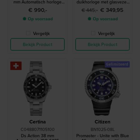
mm Automatisch horloge
duikhorloge met glasvezel-
met interne bezel voor
composiet kast
€ 990,-
€ 349,95
€ 445,-
tijdmeting en gangreserve
van 3 dagen
● Op voorraad
● Op voorraad
Vergelijk
Vergelijk
Bekijk Product
Bekijk Product
Gelimiteerd
Certina
Citizen
C0488071105100
BN1025-08L
Ds Action 38 mm
Promaster - Unite with Blue