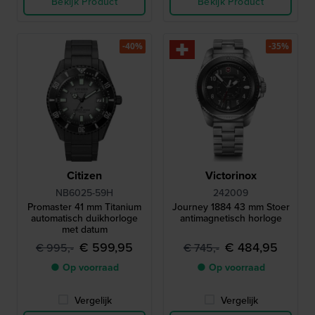
Bekijk Product
Bekijk Product
-40%
-35%
Citizen
Victorinox
NB6025-59H
242009
Promaster 41 mm Titanium
Journey 1884 43 mm Stoer
automatisch duikhorloge
antimagnetisch horloge
met datum
€ 599,95
€ 484,95
€ 995,-
€ 745,-
● Op voorraad
● Op voorraad
Vergelijk
Vergelijk