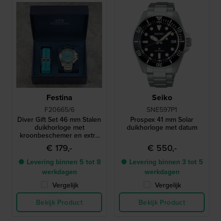
Festina
Seiko
F20665/6
SNE597P1
Diver Gift Set 46 mm Stalen
Prospex 41 mm Solar
duikhorloge met
duikhorloge met datum
kroonbeschemer en extra
siliconen band
€ 179,-
€ 550,-
● Levering binnen 5 tot 8
● Levering binnen 3 tot 5
werkdagen
werkdagen
Vergelijk
Vergelijk
Bekijk Product
Bekijk Product