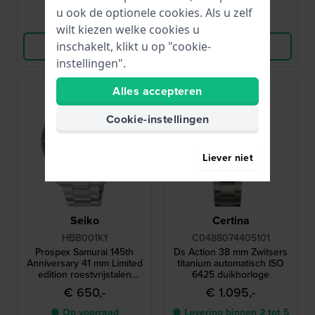
werkdagen
u ook de optionele cookies. Als u zelf
Vergelijk
Vergelijk
wilt kiezen welke cookies u
inschakelt, klikt u op "cookie-
Bekijk Product
Bekijk Product
instellingen".
Alles accepteren
Gelimiteerd
Cookie-instellingen
Liever niet
Seiko
Certina
HBB001K1
C0488074405101
Prospex Samurai 145th
Ds Action 38 mm Zwitsers
Anniversary 41 mm Limited
titanium automatisch ISO
edition roestvrijstalen
6425 duikhorloge
automatisch duikershorloge
€ 650,-
€ 1.095,-
● Op voorraad
● Levering binnen 2 tot 5