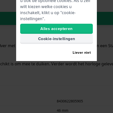
u ook de optionele cookies. Als u zelf
wilt kiezen welke cookies u
inschakelt, klikt u op "cookie-
In Winkelwagen
instellingen".
Alles accepteren
Cookie-instellingen
ilver met een diameter van 46 mm en is voorzien van een Staa
Liever niet
chikt is om mee te duiken. Verder wordt het horloge geleve
8430622805905
46 mm