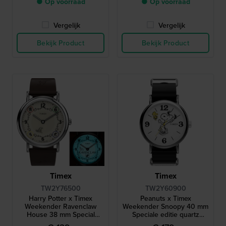
● Op voorraad
● Op voorraad
Vergelijk
Vergelijk
Bekijk Product
Bekijk Product
Timex
Timex
TW2Y76500
TW2Y60900
Harry Potter x Timex
Peanuts x Timex
Weekender Ravenclaw
Weekender Snoopy 40 mm
House 38 mm Special
Speciale editie quartz
edition horloge met 1 van
horloge met Snoopy