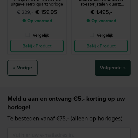
uitgave retro quartzhorloge
roestvrijstalen quartz
horloge met unieke
€ 159,95
€ 1.495,-
€ 229,-
wijzerplaat
● Op voorraad
● Op voorraad
Vergelijk
Vergelijk
Bekijk Product
Bekijk Product
« Vorige
Volgende »
Meld u aan en ontvang €5,- korting op uw
horloge!
Te besteden vanaf €75,- (alleen op horloges)