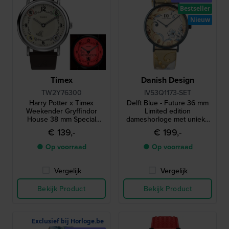
Bestseller
Nieuw
Timex
Danish Design
TW2Y76300
IV53Q1173-SET
Harry Potter x Timex
Delft Blue - Future 36 mm
Weekender Gryffindor
Limited edition
House 38 mm Special
dameshorloge met unieke
edition horloge met 1 van
Delfts blauwe hanger
€ 139,-
€ 199,-
de 4 huisjes als
achtergrondverlichting
● Op voorraad
● Op voorraad
Vergelijk
Vergelijk
Bekijk Product
Bekijk Product
Exclusief bij Horloge.be