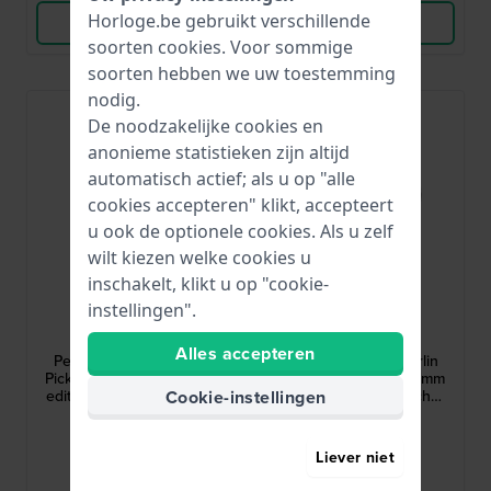
Horloge.be gebruikt verschillende
Bekijk Product
Bekijk Product
soorten
cookies
. Voor sommige
soorten hebben we uw toestemming
nodig.
De noodzakelijke cookies en
anonieme statistieken zijn altijd
automatisch actief; als u op "alle
cookies accepteren" klikt, accepteert
u ook de optionele cookies. Als u zelf
wilt kiezen welke cookies u
inschakelt, klikt u op "cookie-
instellingen".
Timex
Timex
TW2Y50400
TW2Y53800
Alles accepteren
Peanuts x Timex Marlin
Peanuts x Timex Marlin
Pickleball 38 mm Speciale
Automatic Soccer 40 mm
editie quartz horloge met
Speciaal automatisch
Cookie-instellingen
Snoopy wijzerplaat
horloge met Snoopy
€ 219,-
€ 329,-
wijzerplaat
● Op voorraad
● Op voorraad
Liever niet