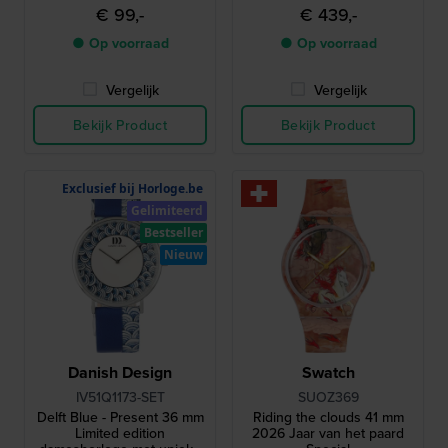
horloge met Snoopy
ontworpen in
€ 99,-
€ 439,-
wijzerplaat
samenwerking met Peugeot
Motocycles
● Op voorraad
● Op voorraad
Vergelijk
Vergelijk
Bekijk Product
Bekijk Product
Exclusief bij Horloge.be
Gelimiteerd
Bestseller
Nieuw
Danish Design
Swatch
IV51Q1173-SET
SUOZ369
Delft Blue - Present 36 mm
Riding the clouds 41 mm
Limited edition
2026 Jaar van het paard