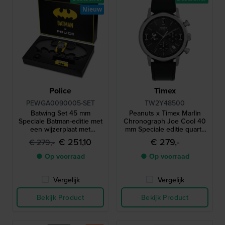
Nieuw
Police
Timex
PEWGA0090005-SET
TW2Y48500
Batwing Set 45 mm
Peanuts x Timex Marlin
Speciale Batman-editie met
Chronograph Joe Cool 40
een wijzerplaat met
mm Speciale editie quartz
draaiend logo en een
chronograaf met datum
€ 251,10
€ 279,-
€ 279,-
Batwing-spinner
● Op voorraad
● Op voorraad
Vergelijk
Vergelijk
Bekijk Product
Bekijk Product