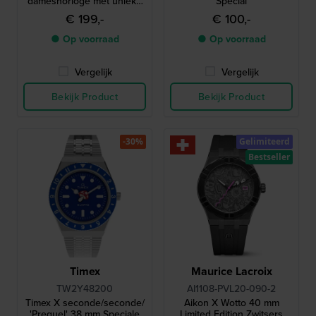
dameshorloge met unieke
Special
Delfts blauwe hanger
€ 199,-
€ 100,-
● Op voorraad
● Op voorraad
Vergelijk
Vergelijk
Bekijk Product
Bekijk Product
-30%
Gelimiteerd
Bestseller
Timex
Maurice Lacroix
TW2Y48200
AI1108-PVL20-090-2
Timex X seconde/seconde/
Aikon X Wotto 40 mm
'Prequel' 38 mm Speciale
Limited Edition Zwitsers