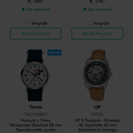
€ 139,-
€ 179,-
de 4 huisjes als
wijzerplaat
achtergrondverlichting
● Op voorraad
● Op voorraad
Vergelijk
Vergelijk
Bekijk Product
Bekijk Product
Nieuw
Timex
LIP
TW2Y51400
671731
Peanuts x Timex
LIP X Peugeot - Himalaya
Weekender Baseball 38 mm
40 Squelette 40 mm
Speciale editie quartz
Automatisch horloge