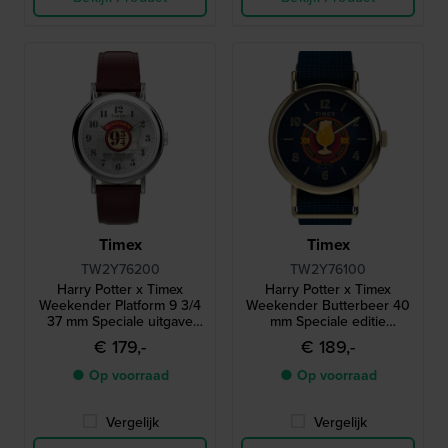
Timex
Timex
TW2Y76200
TW2Y76100
Harry Potter x Timex
Harry Potter x Timex
Weekender Platform 9 3/4
Weekender Butterbeer 40
37 mm Speciale uitgave
mm Speciale editie
quartzhorloge met
quartzhorloge met bierglas
€ 179,-
€ 189,-
wijzerplaat in Harry Potter-
secondewijzer
thema
● Op voorraad
● Op voorraad
Vergelijk
Vergelijk