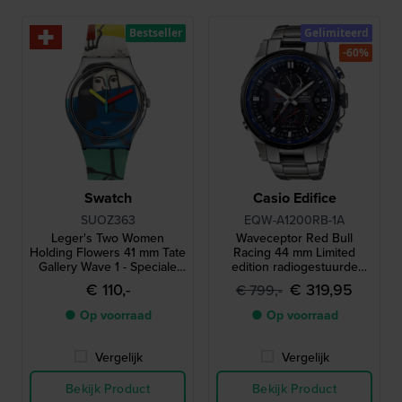
Bestseller
Gelimiteerd
-60%
Swatch
Casio Edifice
SUOZ363
EQW-A1200RB-1A
Leger's Two Women
Waveceptor Red Bull
Holding Flowers 41 mm Tate
Racing 44 mm Limited
Gallery Wave 1 - Speciale
edition radiogestuurde
uitgave
quartz-chronograaf op
€ 110,-
€ 319,95
€ 799,-
zonne-energie met kompas
en wereldtijd
● Op voorraad
● Op voorraad
Vergelijk
Vergelijk
Bekijk Product
Bekijk Product