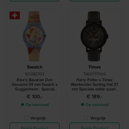
Swatch
Timex
SO28Z703
TW2Y77000
Klee's Bavarian Don
Harry Potter x Timex
Giovanni 34 mm Swatch x
Weekender Sorting Hat 37
Guggenheim - Special
mm Speciale editie quartz
edition Swatch horloge
horloge met sorteerhoed
€ 100,-
€ 189,-
secondewijzer
● Op voorraad
● Op voorraad
Vergelijk
Vergelijk
Bekijk Product
Bekijk Product