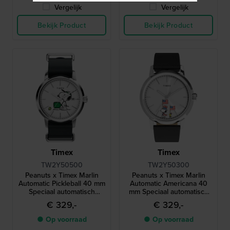
Vergelijk
Vergelijk
Bekijk Product
Bekijk Product
Timex
Timex
TW2Y50500
TW2Y50300
Peanuts x Timex Marlin
Peanuts x Timex Marlin
Automatic Pickleball 40 mm
Automatic Americana 40
Speciaal automatisch
mm Speciaal automatisch
horloge met Snoopy
horloge met Snoopy
€ 329,-
€ 329,-
wijzerplaat
wijzerplaat
● Op voorraad
● Op voorraad