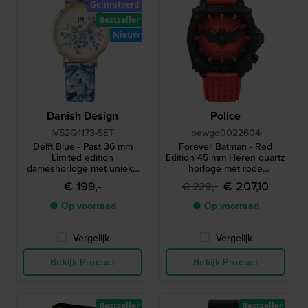
Gelimiteerd
Bestseller
Nieuw
Danish Design
Police
IV52Q1173-SET
pewgd0022604
Delft Blue - Past 36 mm
Forever Batman - Red
Limited edition
Edition 45 mm Heren quartz
dameshorloge met unieke
horloge met rode
Delfts blauwe hanger
verlichting
€ 199,-
€ 207,10
€ 229,-
● Op voorraad
● Op voorraad
Vergelijk
Vergelijk
Bekijk Product
Bekijk Product
Bestseller
Bestseller