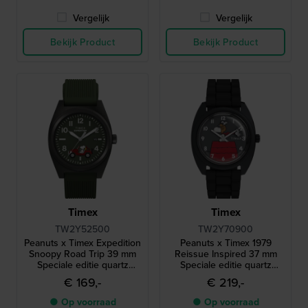
Vergelijk
Vergelijk
Bekijk Product
Bekijk Product
Timex
Timex
TW2Y52500
TW2Y70900
Peanuts x Timex Expedition
Peanuts x Timex 1979
Snoopy Road Trip 39 mm
Reissue Inspired 37 mm
Speciale editie quartz
Speciale editie quartz
horloge met Snoopy
horloge met Snoopy
€ 169,-
€ 219,-
wijzerplaat
wijzerplaat
● Op voorraad
● Op voorraad