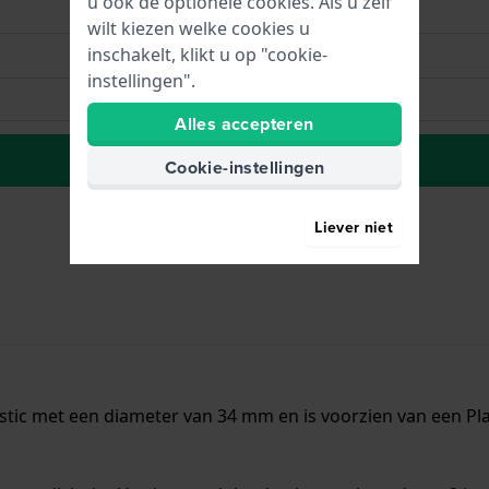
u ook de optionele cookies. Als u zelf
wilt kiezen welke cookies u
inschakelt, klikt u op "cookie-
instellingen".
Alles accepteren
Naar wenslijst
Cookie-instellingen
Liever niet
stic met een diameter van 34 mm en is voorzien van een Pla