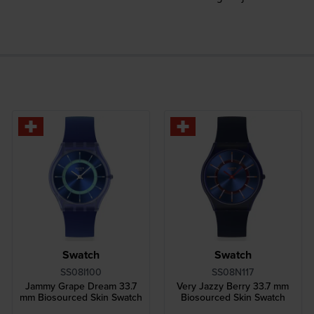
Swatch
Swatch
SS08I100
SS08N117
Jammy Grape Dream 33.7
Very Jazzy Berry 33.7 mm
mm Biosourced Skin Swatch
Biosourced Skin Swatch