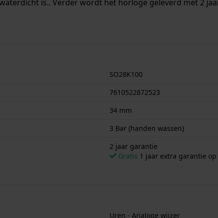
waterdicht is.. Verder wordt het horloge geleverd met 2 jaa
SO28K100
7610522872523
34 mm
3 Bar (handen wassen)
2 jaar garantie
Gratis
1 jaar extra garantie o
Uren - Analoge wijzer