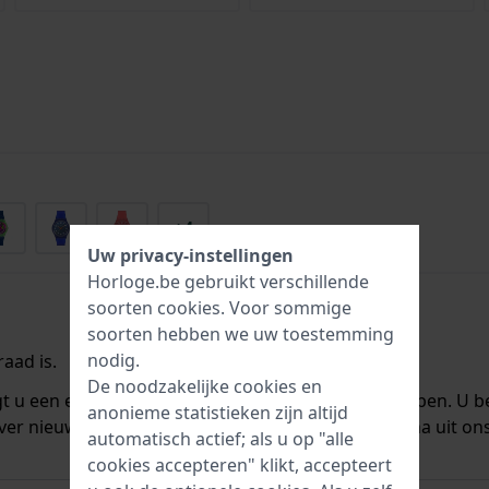
+4
Uw privacy-instellingen
Horloge.be gebruikt verschillende
soorten
cookies
. Voor sommige
soorten hebben we uw toestemming
nodig.
aad is.
De noodzakelijke cookies en
ngt u een e-mail zodra we het weer op voorraad hebben. U b
anonieme statistieken zijn altijd
ver nieuwe voorraad. Het wordt onmiddellijk daarna uit on
automatisch actief; als u op "alle
cookies accepteren" klikt, accepteert