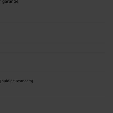
r garantie.
p [huidigeHostnaam]