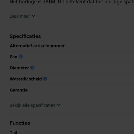
Het horloge is 3ATM. Dit betekent dat het horloge spat
.
Lees meer
Specificaties
Alternatief artikelnummer
Ean
Diameter
Waterdichtheid
Garantie
Bekijk alle specificaties
Functies
Tijd