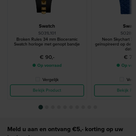
Swatch
Swat
SO31L101
SO28G
Broken Rules 34 mm Bioceramic
Neon Skychart 3
Swatch horloge met genopt bandje
geïnspireerd op de ja
datu
€ 90,-
€ 75,
● Op voorraad
● Op voo
Vergelijk
Verge
Bekijk Product
Bekijk Pr
Meld u aan en ontvang €5,- korting op uw