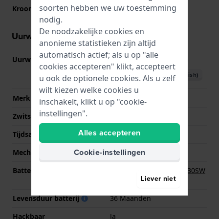
soorten hebben we uw toestemming
Kroon
Trek kroon
nodig.
De noodzakelijke cookies en
Uurwerk informatie
anonieme statistieken zijn altijd
automatisch actief; als u op "alle
Uurwerk nr.
SW-G-T
(
Bekijk specificaties
)
cookies accepteren" klikt, accepteert
Download handboek (English)
u ook de optionele cookies. Als u zelf
wilt kiezen welke cookies u
Merk uurwerk
ETA
inschakelt, klikt u op "cookie-
instellingen".
Zwitsers uurwerk
Ja
Alles accepteren
Tijdsaanduiding
Analoog
Cookie-instellingen
Mechanisme
Quartz
Batterij
Renata R390 390 / SR1130SW
Liever niet
/ SG10 Batterij
Levensduur batterij
36 Maanden
Hackbaar
Ja