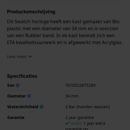
Productomschrijving
Dit Swatch horloge heeft een kast gemaakt van Bio-
plastic met een diameter van 34 mm en is voorzien
van een Rubber band. In de kast bevindt zich een
ETA kwaliteitsuurwerk en is afgewerkt met Acrylglas.
Het horloge is 3ATM. Dit betekent dat het horloge
Lees meer
spatwaterdicht is.. Verder wordt het horloge
geleverd met 2 jaar garantie.
Specificaties
.
Ean
7610522875289
Diameter
34 mm
Waterdichtheid
3 Bar (handen wassen)
Garantie
2 jaar garantie
Gratis
1 jaar extra
garantie op