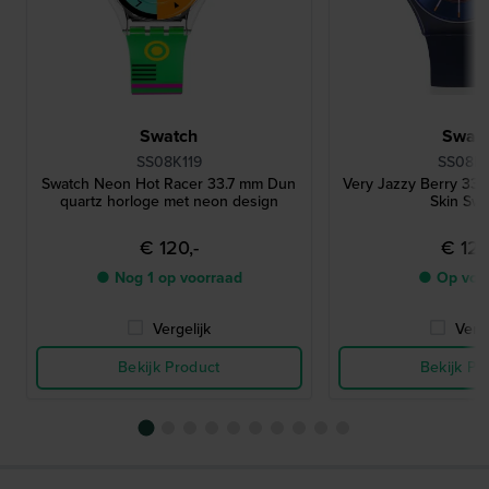
Swatch
Swat
SS08K119
SS08N1
Swatch Neon Hot Racer 33.7 mm Dun
Very Jazzy Berry 33
quartz horloge met neon design
Skin Sw
€ 120,-
€ 120
● Nog 1 op voorraad
● Op voo
Vergelijk
Verge
Bekijk Product
Bekijk Pr