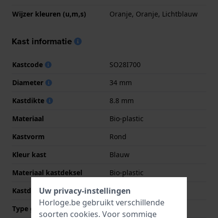
Wijzer kleuren (u,m,s)
Oranje, Oranje, Lichtblauw
Kast informatie
Kastcode
SO28I700
Diameter
34 mm
Kastdikte
8.8 mm
Materiaal
Bio-plastic
Kastvorm
Rond
Kleur kast
Blauw
Materiaal kastdeksel
Bio-plastic
Uw privacy-instellingen
Kastdeksel
Kast met batterijklep
Horloge.be gebruikt verschillende
Type glas
Acryl
soorten
cookies
. Voor sommige