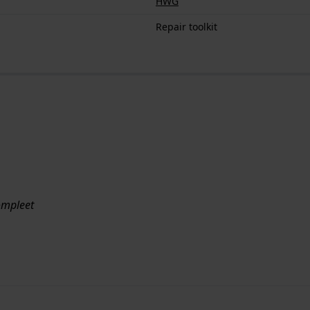
HWG
Repair toolkit
ompleet