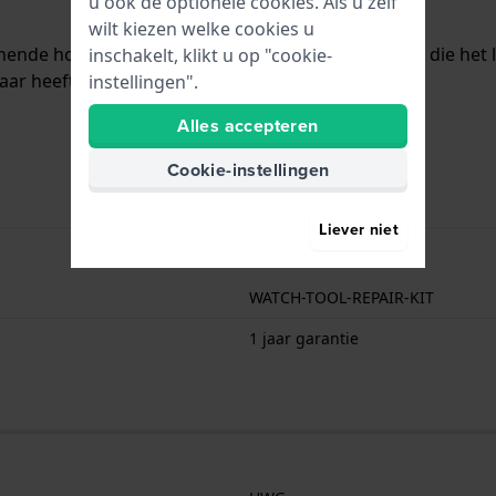
u ook de optionele cookies. Als u zelf
wilt kiezen welke cookies u
nende horlogemaker, juwelier of horlogeliefhebber die het l
inschakelt, klikt u op "cookie-
aar heeft verzameld, kunt u gelijk aan de slag!
instellingen".
Alles accepteren
Cookie-instellingen
Liever niet
WATCH-TOOL-REPAIR-KIT
1 jaar garantie