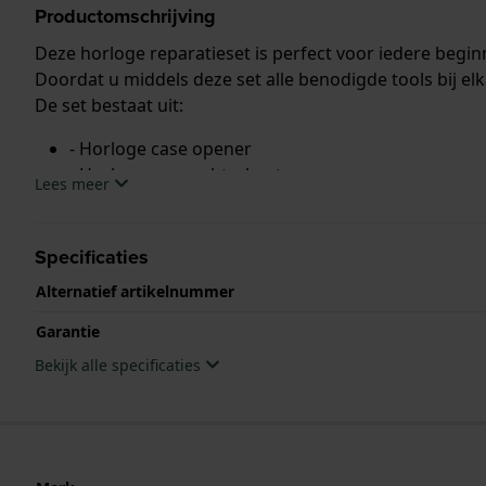
Productomschrijving
Deze horloge reparatieset is perfect voor iedere begin
Doordat u middels deze set alle benodigde tools bij elk
De set bestaat uit:
- Horloge case opener
- Horloge case achterkant opener
Lees meer
- Horloge case achterkant mesje
- Schakel (link) verwijderaar
- Springbartool
Specificaties
- Pincet voor horloge onderdelen
Alternatief artikelnummer
- Metalen hamer voor horloge
- Onderdelen opbergetui
Garantie
- Schroevendraaiers voor horloges
Bekijk alle specificaties