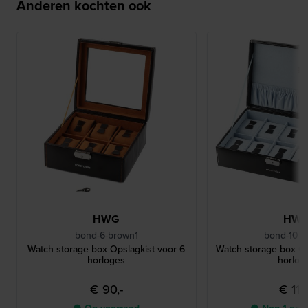
Anderen kochten ook
HWG
HW
bond-6-brown1
bond-10-b
Watch storage box Opslagkist voor 6
Watch storage box Op
horloges
horlog
€ 90,-
€ 115