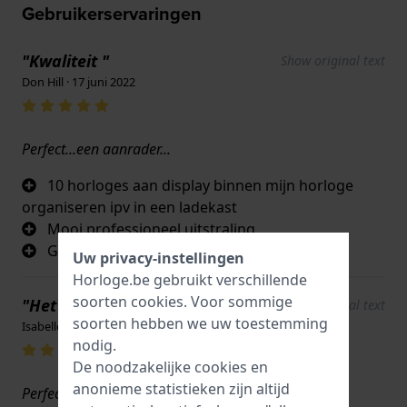
Gebruikerservaringen
"Kwaliteit "
Show original text
Don Hill · 17 juni 2022
Perfect...een aanrader...
10 horloges aan display binnen mijn horloge
organiseren ipv in een ladekast
Mooi professioneel uitstraling
Goed prijs kwaliteit verhouding
Uw privacy-instellingen
Horloge.be gebruikt verschillende
soorten
cookies
. Voor sommige
"Het glazen deksel"
Show original text
soorten hebben we uw toestemming
Isabelle Vandermeeren · 17 juni 2022
nodig.
De noodzakelijke cookies en
anonieme statistieken zijn altijd
Perfecte doos voor zowel kleine als grote horloges.