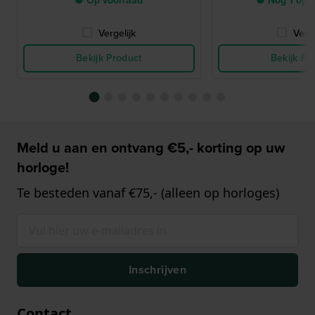
● Op voorraad
● Nog 1 op 
Vergelijk
Verge
Bekijk Product
Bekijk Pr
Meld u aan en ontvang €5,- korting op uw
horloge!
Te besteden vanaf €75,- (alleen op horloges)
Inschrijven
Contact