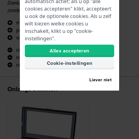
automatisch actief; als u op "alle
Dankzij het glazen deksel kunt u alle horloges zien
cookies accepteren" klikt, accepteert
zonder de doos te hoeven openen. Goede kwaliteit.
u ook de optionele cookies. Als u zelf
mooie kleur
wilt kiezen welke cookies u
praktijk
inschakelt, klikt u op "cookie-
ook ideaal voor grote horloges
instellingen".
niets
Alles accepteren
niets
Cookie-instellingen
niets
Liever niet
Onlangs bekeken