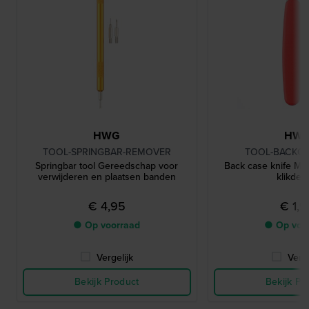
HWG
HW
TOOL-SPRINGBAR-REMOVER
TOOL-BACKCA
Springbar tool Gereedschap voor
Back case knife M
verwijderen en plaatsen banden
klikdek
€ 4,95
€ 1,
● Op voorraad
● Op voo
Vergelijk
Verge
Bekijk Product
Bekijk Pr