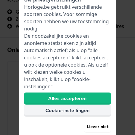
Horloge.be gebruikt verschillende
Goede kwaliteit
soorten
cookies
. Voor sommige
Zeer praktisch en veelzijdig
soorten hebben we uw toestemming
Wordt geleverd met alle benodigde accessoires
nodig.
De noodzakelijke cookies en
anonieme statistieken zijn altijd
Onlangs bekeken
automatisch actief; als u op "alle
cookies accepteren" klikt, accepteert
u ook de optionele cookies. Als u zelf
wilt kiezen welke cookies u
inschakelt, klikt u op "cookie-
instellingen".
Alles accepteren
Cookie-instellingen
Liever niet