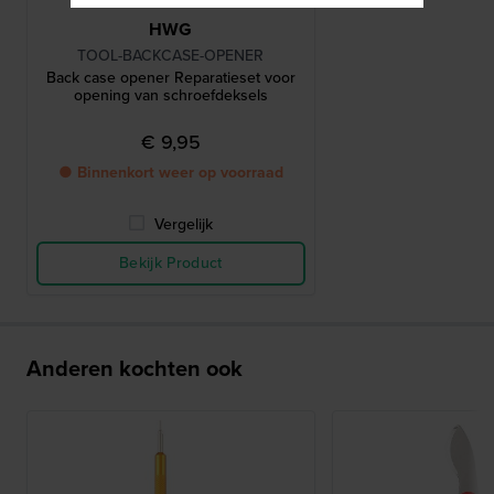
HWG
TOOL-BACKCASE-OPENER
Back case opener Reparatieset voor
opening van schroefdeksels
€ 9,95
● Binnenkort weer op voorraad
Vergelijk
Bekijk Product
Anderen kochten ook