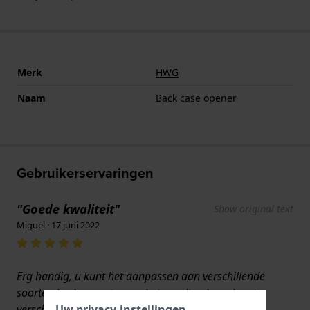
Merk
HWG
Naam
Back case opener
Gebruikerservaringen
"Goede kwaliteit"
Show original text
Miguel · 17 juni 2022
Erg handig, u kunt het aanpassen aan verschillende
soorten horlogematen, en het wordt geleverd met
verschillende soorten tandjes.
Uw privacy-instellingen