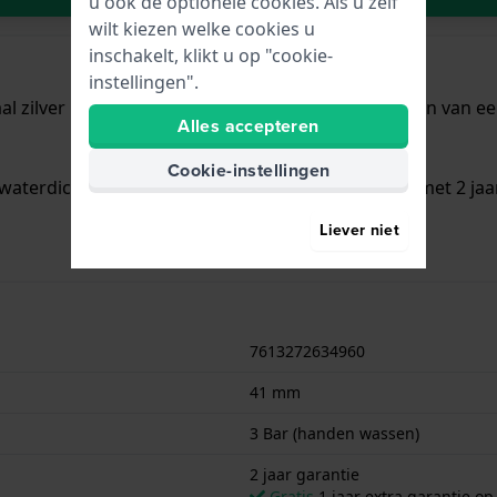
u ook de optionele cookies. Als u zelf
wilt kiezen welke cookies u
inschakelt, klikt u op "cookie-
instellingen".
aal zilver met een diameter van 41 mm en is voorzien van een
Alles accepteren
Cookie-instellingen
waterdicht is.. Verder wordt het horloge geleverd met 2 jaa
Liever niet
7613272634960
41 mm
3 Bar (handen wassen)
2 jaar garantie
Gratis
1 jaar extra garantie o