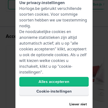
Uw privacy-instellingen
Bekijk Product
Bekijk Pr
Horloge.be gebruikt verschillende
soorten
cookies
. Voor sommige
soorten hebben we uw toestemming
nodig.
De noodzakelijke cookies en
Accessoires voor het Y121 uurwerk:
anonieme statistieken zijn altijd
automatisch actief; als u op "alle
cookies accepteren" klikt, accepteert
u ook de optionele cookies. Als u zelf
wilt kiezen welke cookies u
inschakelt, klikt u op "cookie-
instellingen".
Alles accepteren
Cookie-instellingen
Liever niet