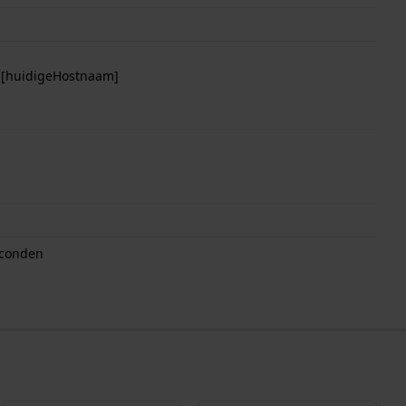
p [huidigeHostnaam]
econden