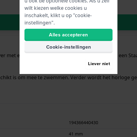
u ook de optionele cookies. Als u zelf
wilt kiezen welke cookies u
inschakelt, klikt u op "cookie-
In Winkelwagen
instellingen".
Alles accepteren
Cookie-instellingen
ver met een diameter van 41 mm en is voorzien van een Staal
Liever niet
schikt is om mee te zwemmen. Verder wordt het horloge gel
194366440430
41 mm