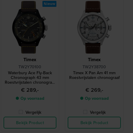
Nieuw
Timex
Timex
TW2Y70100
TW2Y38700
Waterbury Ace Fly-Back
Timex X Pan Am 41 mm
Chronograph 43 mm
Roestvrijstalen chronograaf
Roestvrijstalen chronograaf
met luchtvaartfunctie
€ 289,-
€ 269,-
● Op voorraad
● Op voorraad
Vergelijk
Vergelijk
Bekijk Product
Bekijk Product