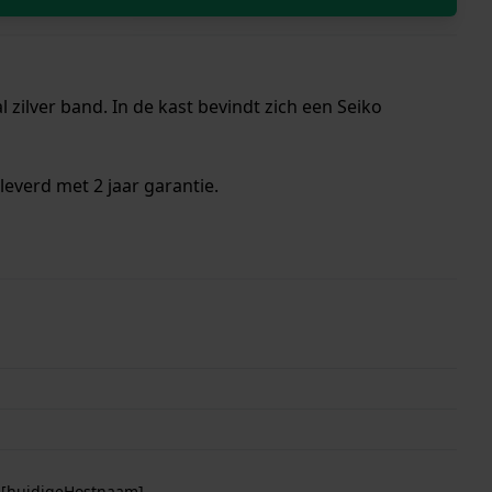
zilver band. In de kast bevindt zich een Seiko
everd met 2 jaar garantie.
p [huidigeHostnaam]