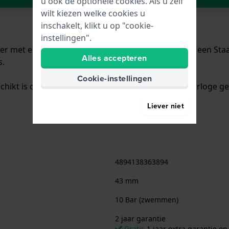
u ook de optionele cookies. Als u zelf
wilt kiezen welke cookies u
inschakelt, klikt u op "cookie-
instellingen".
ver met een diameter van 43 mm en is voorzien van een Staal 
Alles accepteren
s.
Cookie-instellingen
schikt is om mee te zwemmen. Verder wordt het horloge gel
Liever niet
4894138363894
43 mm
10 Bar (zwemmen)
2 jaar garantie
Gratis
1 jaar extra garantie o