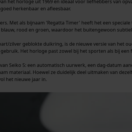
van het horloge uit 1969 en ideaal voor liefhebbers van opva
 goed herkenbaar en afleesbaar.
rs. Met als bijnaam 'Regatta Timer' heeft het een speciale 
it, blauw, rood en groen, waardoor het buitengewoon subtiel,
rt/zilver geblokte duikring, is de nieuwe versie van het oud
ebruik. Het horloge past zowel bij het sporten als bij een
van Seiko 5: een automatisch uurwerk, een dag-datum aand
m materiaal. Hoewel ze duidelijk deel uitmaken van dezelfd
ol het nieuwe jaar in.