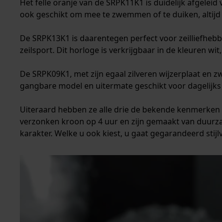
Het felle oranje van de SRPK11K1 is duidelijk afgeleid 
ook geschikt om mee te zwemmen of te duiken, altijd
De SRPK13K1 is daarentegen perfect voor zeilliefhebbe
zeilsport. Dit horloge is verkrijgbaar in de kleuren w
De SRPK09K1, met zijn egaal zilveren wijzerplaat en zwa
gangbare model en uitermate geschikt voor dagelijks g
Uiteraard hebben ze alle drie de bekende kenmerken 
verzonken kroon op 4 uur en zijn gemaakt van duurzaa
karakter. Welke u ook kiest, u gaat gegarandeerd stijlv