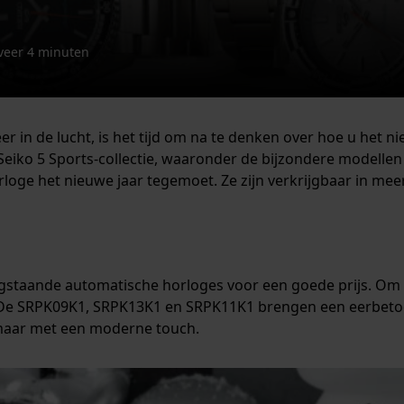
veer 4 minuten
feer in de lucht, is het tijd om na te denken over hoe u het 
eiko 5 Sports-collectie, waaronder de bijzondere modelle
rloge het nieuwe jaar tegemoet. Ze zijn verkrijgbaar in meer
oogstaande automatische horloges voor een goede prijs. Om 
 De SRPK09K1, SRPK13K1 en SRPK11K1 brengen een eerbetoon
, maar met een moderne touch.